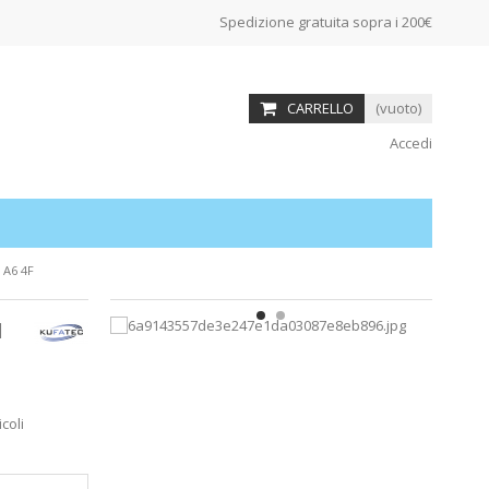
Spedizione gratuita sopra i 200€
CARRELLO
(vuoto)
Accedi
 A6 4F
I
coli