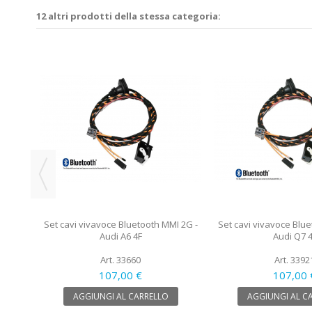
12 altri prodotti della stessa categoria:
 per
 A6 4F
Set cavi vivavoce Bluetooth MMI 2G -
Set cavi vivavoce Blue
Audi A6 4F
Audi Q7 
Art. 33660
Art. 3392
107,00 €
107,00 
AGGIUNGI AL CARRELLO
AGGIUNGI AL C