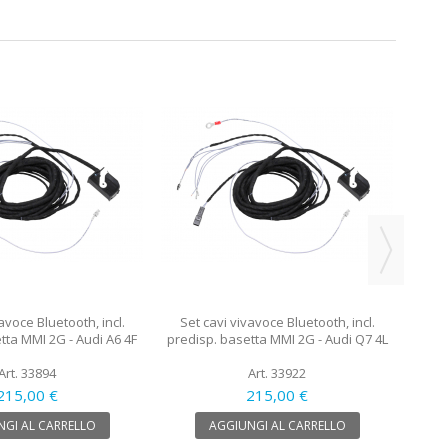
Set
predi
avoce Bluetooth, incl.
Set cavi vivavoce Bluetooth, incl.
tta MMI 2G - Audi A6 4F
predisp. basetta MMI 2G - Audi Q7 4L
Art. 33894
Art. 33922
215,00 €
215,00 €
GI AL CARRELLO
AGGIUNGI AL CARRELLO