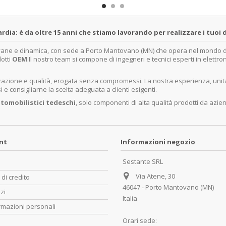
a: è da oltre 15 anni che stiamo lavorando per realizzare i tuoi d
ovane e dinamica, con sede a Porto Mantovano (MN) che opera nel mondo dell
dotti
OEM
.Il nostro team si compone di ingegneri e tecnici esperti in elettro
lizzazione e qualità, erogata senza compromessi. La nostra esperienza, un
e consigliarne la scelta adeguata a clienti esigenti.
tomobilistici tedeschi
, solo componenti di alta qualità prodotti da azie
unt
Informazioni negozio
Sestante SRL
Via Atene, 30
 di credito
46047 - Porto Mantovano (MN)
zzi
Italia
rmazioni personali
Orari sede: