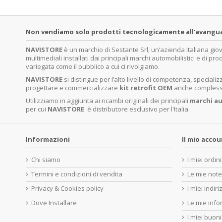
Non vendiamo solo prodotti tecnologicamente all’avanguardi
NAVISTORE
è un marchio di Sestante Srl, un’azienda Italiana gi
multimediali installati dai principali marchi automobilistici e di pro
variegata come il pubblico a cui ci rivolgiamo.
NAVISTORE
si distingue per l’alto livello di competenza, specia
progettare e commercializzare
kit retrofit OEM
anche complessi 
Utilizziamo in aggiunta ai ricambi originali dei principali
marchi
au
per cui
NAVISTORE
è distributore esclusivo per l'Italia.
Informazioni
Il mio acco
Chi siamo
I miei ordini
Termini e condizioni di vendita
Le mie note
Privacy & Cookies policy
I miei indiri
Dove Installare
Le mie info
I miei buoni