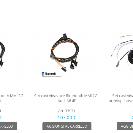
tooth MMI 2G -
Set cavi vivavoce Bluetooth MMI 2G -
Set cavi viv
4L
Audi A8 4E
predisp. base
1
Art. 33931
€
107,00 €
ARRELLO
AGGIUNGI AL CARRELLO
AGGIUN