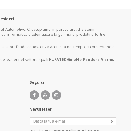
esideri.
’Automotive. Ci occupiamo, in particolare, di sistemi
nica, informatica e telematica e la gamma di prodotti offerti è
ita alla profonda conoscenza acquisita nel tempo, ci consentono di
nde leader nel settore, quali
KUFATEC GmbH
e
Pandora Alarms
Seguici
Newsletter
Iscriviti per ricevere le ultime notizie e gli