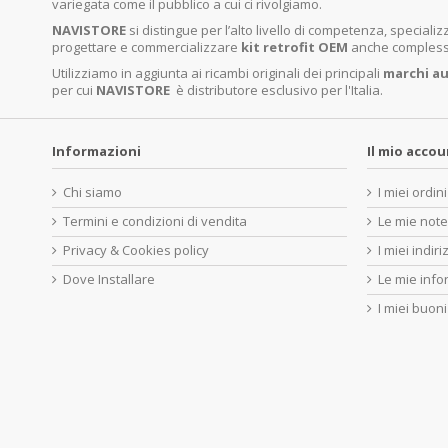
variegata come il pubblico a cui ci rivolgiamo.
NAVISTORE
si distingue per l’alto livello di competenza, specia
progettare e commercializzare
kit retrofit OEM
anche complessi 
Utilizziamo in aggiunta ai ricambi originali dei principali
marchi
au
per cui
NAVISTORE
è distributore esclusivo per l'Italia.
Informazioni
Il mio acco
Chi siamo
I miei ordini
Termini e condizioni di vendita
Le mie note
Privacy & Cookies policy
I miei indiri
Dove Installare
Le mie info
I miei buoni