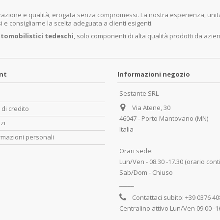
lizzazione e qualità, erogata senza compromessi. La nostra esperienza, un
e consigliarne la scelta adeguata a clienti esigenti.
tomobilistici tedeschi
, solo componenti di alta qualità prodotti da azie
unt
Informazioni negozio
Sestante SRL
Via Atene, 30
 di credito
46047 - Porto Mantovano (MN)
zzi
Italia
rmazioni personali
Orari sede:
Lun/Ven - 08.30 -17.30 (orario cont
Sab/Dom - Chiuso
_____
Contattaci subito:
+39 0376 4
Centralino attivo Lun/Ven 09.00 -1