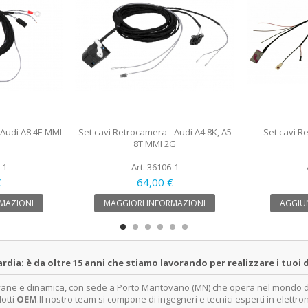
 Audi A8 4E MMI
Set cavi Retrocamera - Audi A4 8K, A5
Set cavi R
8T MMI 2G
-1
Art. 36106-1
€
64,00 €
MAZIONI
MAGGIORI INFORMAZIONI
AGGIUN
a: è da oltre 15 anni che stiamo lavorando per realizzare i tuoi d
ovane e dinamica, con sede a Porto Mantovano (MN) che opera nel mondo dell
dotti
OEM
.Il nostro team si compone di ingegneri e tecnici esperti in elettro