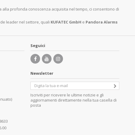
ita alla profonda conoscenza acquisita nel tempo, ci consentono di
nde leader nel settore, quali
KUFATEC GmbH
e
Pandora Alarms
Seguici
Newsletter
Iscriviti per ricevere le ultime notizie e gli
inuato)
aggiornamenti direttamente nella tua casella di
posta
08633
6.00