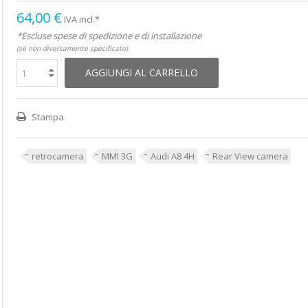
64,00 €
IVA incl.*
*Escluse spese di spedizione e di installazione
(se non diversamente specificato)
AGGIUNGI AL CARRELLO
Stampa
retrocamera
MMI 3G
Audi A8 4H
Rear View camera