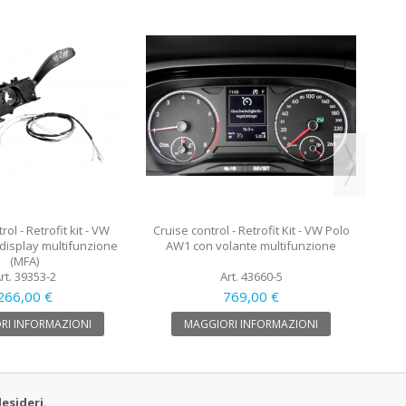
Cruise
ol - Retrofit kit - VW
Cruise control - Retrofit Kit - VW Polo
display multifunzione
AW1 con volante multifunzione
(MFA)
rt. 39353-2
Art. 43660-5
266,00 €
769,00 €
RI INFORMAZIONI
MAGGIORI INFORMAZIONI
esideri.