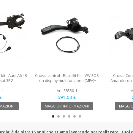
 kit - Audi A6 4B
Cruise control - Retrofit Kit - VW EOS
Cruise Contr
ssat 3BG
con display multifunzione (MFA)+
Amarok con 
-1
Art. 38550-1
A
€
591,00 €
MAZIONI
MAGGIORI INFORMAZIONI
MAGGIO
a: è da oltre 15 anni che stiamo lavorando per realizzare i tuoi d