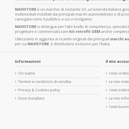
NAVISTORE
è un marchio di Sestante Srl, un’azienda Italiana gi
multimediali installati dai principali marchi automobilistici e di pro
variegata come il pubblico a cui ci rivolgiamo.
NAVISTORE
si distingue per l’alto livello di competenza, specia
progettare e commercializzare
kit retrofit OEM
anche complessi 
Utilizziamo in aggiunta ai ricambi originali dei principali
marchi
au
per cui
NAVISTORE
è distributore esclusivo per l'Italia.
Informazioni
Il mio acco
Chi siamo
I miei ordini
Termini e condizioni di vendita
Le mie note
Privacy & Cookies policy
I miei indiri
Dove Installare
Le mie info
I miei buoni