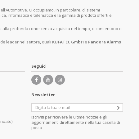
’Automotive. Ci occupiamo, in particolare, di sistemi
nica, informatica e telematica e la gamma di prodotti offerti è
ita alla profonda conoscenza acquisita nel tempo, ci consentono di
nde leader nel settore, quali
KUFATEC GmbH
e
Pandora Alarms
Seguici
Newsletter
Iscriviti per ricevere le ultime notizie e gli
inuato)
aggiornamenti direttamente nella tua casella di
posta