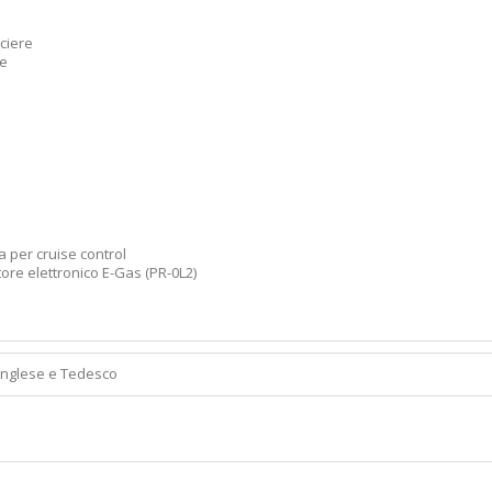
ciere
re
a per cruise control
ore elettronico E-Gas (PR-0L2)
Inglese e Tedesco