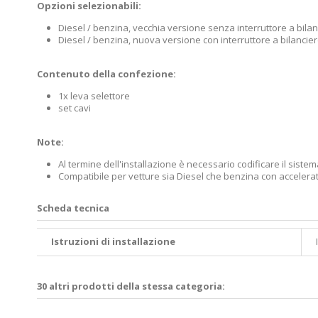
Opzioni selezionabili:
Diesel / benzina, vecchia versione senza interruttore a bilan
Diesel / benzina, nuova versione con interruttore a bilancie
Contenuto della confezione:
1x leva selettore
set cavi
Note:
Al termine dell'installazione è necessario codificare il sistem
Compatibile per vetture sia Diesel che benzina con accelerat
Scheda tecnica
Istruzioni di installazione
30 altri prodotti della stessa categoria: