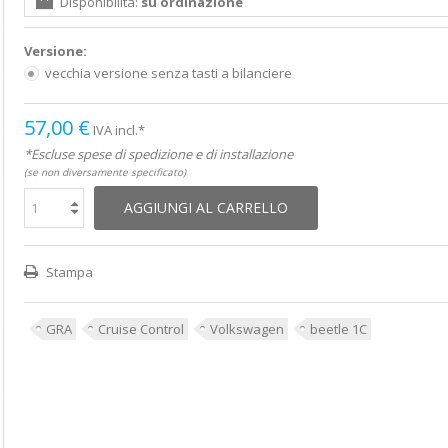
Disponibilità:
su ordinazione
Versione:
vecchia versione senza tasti a bilanciere
57,00 €
IVA incl.*
*Escluse spese di spedizione e di installazione
(se non diversamente specificato)
AGGIUNGI AL CARRELLO
Stampa
GRA
Cruise Control
Volkswagen
beetle 1C