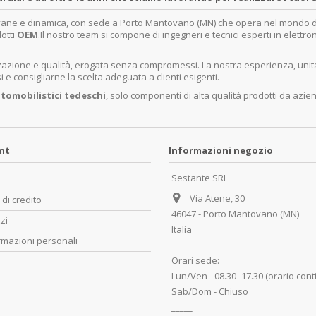
ovane e dinamica, con sede a Porto Mantovano (MN) che opera nel mondo dell
dotti
OEM
.Il nostro team si compone di ingegneri e tecnici esperti in elettro
lizzazione e qualità, erogata senza compromessi. La nostra esperienza, un
e consigliarne la scelta adeguata a clienti esigenti.
tomobilistici tedeschi
, solo componenti di alta qualità prodotti da azie
unt
Informazioni negozio
Sestante SRL
Via Atene, 30
 di credito
46047 - Porto Mantovano (MN)
zzi
Italia
rmazioni personali
Orari sede:
Lun/Ven - 08.30 -17.30 (orario cont
Sab/Dom - Chiuso
_____