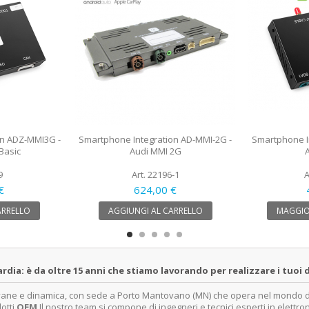
on ADZ-MMI3G -
Smartphone Integration AD-MMI-2G -
Smartphone I
Basic
Audi MMI 2G
9
Art. 22196-1
A
€
624,00 €
ARRELLO
AGGIUNGI AL CARRELLO
MAGGIO
a: è da oltre 15 anni che stiamo lavorando per realizzare i tuoi d
ovane e dinamica, con sede a Porto Mantovano (MN) che opera nel mondo dell
dotti
OEM
.Il nostro team si compone di ingegneri e tecnici esperti in elettro