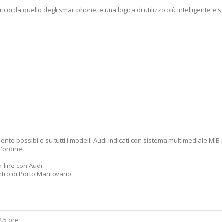
orda quello degli smartphone, e una logica di utilizzo più intelligente e se
te possibile su tutti i modelli Audi indicati con sistema multimediale MIB II
 l'ordine
n-line con Audi
centro di Porto Mantovano
2.5 ore