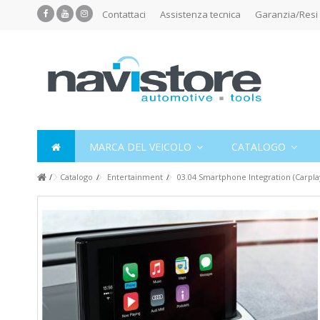
Contattaci
Assistenza tecnica
Garanzia/Resi
MARCA DEL VEICOLO
CATALOGO
Catalogo
Entertainment
03.04 Smartphone Integration (Carpla