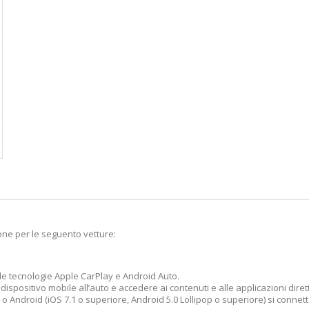
one per le seguento vetture:
 le tecnologie Apple CarPlay e Android Auto.
ispositivo mobile all’auto e accedere ai contenuti e alle applicazioni dire
 Android (iOS 7.1 o superiore, Android 5.0 Lollipop o superiore) si connette