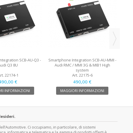
Smart
ntegration SCB-AU-Q3 -
Smartphone Integration SCB-AU-MMI -
Audi Q3 8U
Audi RMC / MMI 3G & MIB1 High
system
rt. 22174-1
Art. 22175-6
490,00 €
490,00 €
RI INFORMAZIONI
MAGGIORI INFORMAZIONI
esideri.
’Automotive. Ci occupiamo, in particolare, di sistemi
nica, informatica e telematica e la gamma di prodotti offerti è