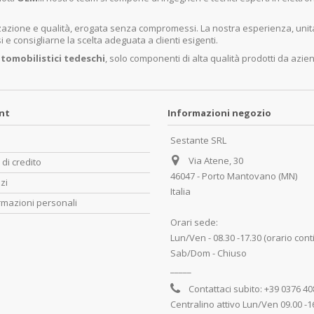
lizzazione e qualità, erogata senza compromessi. La nostra esperienza, un
e consigliarne la scelta adeguata a clienti esigenti.
tomobilistici tedeschi
, solo componenti di alta qualità prodotti da azie
unt
Informazioni negozio
Sestante SRL
Via Atene, 30
 di credito
46047 - Porto Mantovano (MN)
zzi
Italia
rmazioni personali
Orari sede:
Lun/Ven - 08.30 -17.30 (orario cont
Sab/Dom - Chiuso
_____
Contattaci subito:
+39 0376 4
Centralino attivo Lun/Ven 09.00 -1