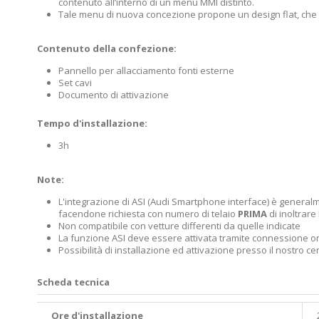
contenuto all’interno di un menu MMI distinto.
Tale menu di nuova concezione propone un design flat, che ric
Contenuto della confezione:
Pannello per allacciamento fonti esterne
Set cavi
Documento di attivazione
Tempo d'installazione:
3h
Note:
L'integrazione di ASI (Audi Smartphone interface) è generalmen
facendone richiesta con numero di telaio
PRIMA
di inoltrare
Non compatibile con vetture differenti da quelle indicate
La funzione ASI deve essere attivata tramite connessione o
Possibilità di installazione ed attivazione presso il nostro 
Scheda tecnica
Ore d'installazione