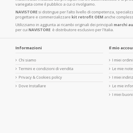
variegata come il pubblico a cui ci rivolgiamo.
NAVISTORE
si distingue per l’alto livello di competenza, specia
progettare e commercializzare
kit retrofit OEM
anche complessi 
Utilizziamo in aggiunta ai ricambi originali dei principali
marchi
au
per cui
NAVISTORE
è distributore esclusivo per l'Italia.
Informazioni
Il mio acco
Chi siamo
I miei ordini
Termini e condizioni di vendita
Le mie note
Privacy & Cookies policy
I miei indiri
Dove Installare
Le mie info
I miei buoni