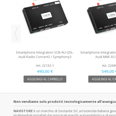
6019CP
 5.0
Smartphone Integration SCB-AU-Q5L-
Smartphone Integrati
Audi Radio Concert3 / Symphony3
Audi MMI 3G 
Art. 22133-1
Art. 2269
490,00 €
549,00 
AGGIUNGI AL CARRELLO
AGGIUNGI AL C
Non vendiamo solo prodotti tecnologicamente all’avanguardi
NAVISTORE
è un marchio di Sestante Srl, un’azienda Italiana gi
multimediali installati dai principali marchi automobilistici e di pro