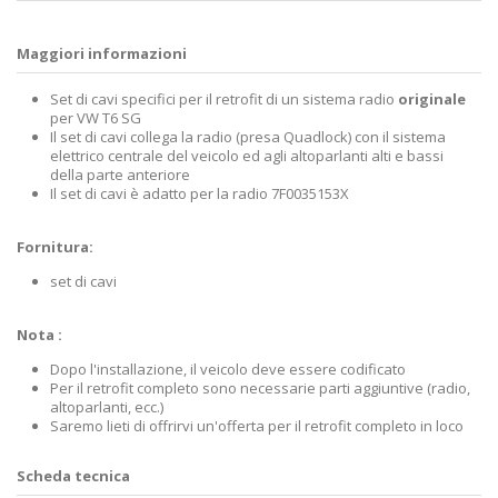
Maggiori informazioni
Set di cavi specifici per il retrofit di un sistema radio
originale
per VW T6 SG
Il set di cavi collega la radio (presa Quadlock) con il sistema
elettrico centrale del veicolo ed agli altoparlanti alti e bassi
della parte anteriore
Il set di cavi è adatto per la radio 7F0035153X
Fornitura:
set di cavi
Nota :
Dopo l'installazione, il veicolo deve essere codificato
Per il retrofit completo sono necessarie parti aggiuntive (radio,
altoparlanti, ecc.)
Saremo lieti di offrirvi un'offerta per il retrofit completo in loco
Scheda tecnica