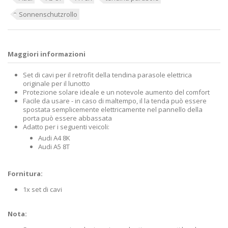
Sonnenschutzrollo
Maggiori informazioni
Set di cavi per il retrofit della tendina parasole elettrica
originale per il lunotto
Protezione solare ideale e un notevole aumento del comfort
Facile da usare - in caso di maltempo, il la tenda può essere
spostata semplicemente elettricamente nel pannello della
porta può essere abbassata
Adatto per i seguenti veicoli:
Audi A4 8K
Audi A5 8T
Fornitura:
1x set di cavi
Nota: