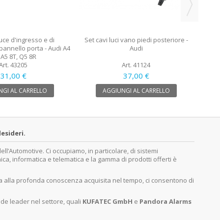
luce d'ingresso e di
Set cavi luci vano piedi posteriore -
annello porta - Audi A4
Audi
 A5 8T, Q5 8R
Art. 43205
Art. 41124
31,00 €
37,00 €
GI AL CARRELLO
AGGIUNGI AL CARRELLO
esideri.
’Automotive. Ci occupiamo, in particolare, di sistemi
nica, informatica e telematica e la gamma di prodotti offerti è
ita alla profonda conoscenza acquisita nel tempo, ci consentono di
nde leader nel settore, quali
KUFATEC GmbH
e
Pandora Alarms