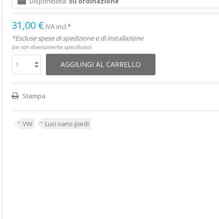
Disponibilità:
su ordinazione
31,00 €
IVA incl.*
*Escluse spese di spedizione e di installazione
(se non diversamente specificato)
AGGIUNGI AL CARRELLO
Stampa
VW
Luci vano piedi