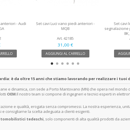
 anteriori - Audi
Set cavi Luci vano piedi anteriori -
Set cavi 
 GA
MQB
segnalazione p
8K,
2
Art. 42185
€
31,00 €
ARRELLO
AGGIUNGI AL CARRELLO
AGGIUN
a: è da oltre 15 anni che stiamo lavorando per realizzare i tuoi d
ovane e dinamica, con sede a Porto Mantovano (MN) che opera nel mondo dell
dotti
OEM
.Il nostro team si compone di ingegneri e tecnici esperti in elettro
lizzazione e qualità, erogata senza compromessi. La nostra esperienza, un
e consigliarne la scelta adeguata a clienti esigenti.
tomobilistici tedeschi
, solo componenti di alta qualità prodotti da azie