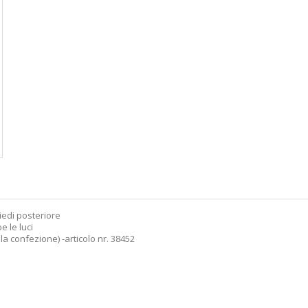
 piedi posteriore
e le luci
lla confezione) -articolo nr. 38452