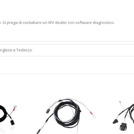
to. Si prega di contattare un WV dealer con software diagnostico.
Inglese e Tedesco