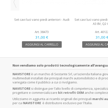
Set cavi luci vano piedi anteriori - Audi
Set cavi luci vano piedi
A3 8V, Q2
Art. 38473
Art. 4012
31,00 €
31,00 
AGGIUNGI AL CARRELLO
AGGIUNGI AL C
Non vendiamo solo prodotti tecnologicamente all’avanguardi
NAVISTORE
è un marchio di Sestante Srl, un’azienda Italiana gi
multimediali installati dai principali marchi automobilistici e di pro
variegata come il pubblico a cui ci rivolgiamo.
NAVISTORE
si distingue per l’alto livello di competenza, specia
progettare e commercializzare
kit retrofit OEM
anche complessi 
Utilizziamo in aggiunta ai ricambi originali dei principali
marchi
au
per cui
NAVISTORE
è distributore esclusivo per l'Italia.