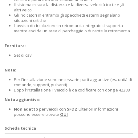
Il sistema misura la distanza e la diversa velocità tra te e gli
altri veicoli
Gli indicatori in entrambi gli specchietti esterni segnalano
situazioni critiche
L'avviso di circolazione in retromarcia integrato ti supporta
mentre esci da un'area di parcheggio o durante la retromarcia
Fornitura:
Set di cavi
Nota:
Per l'installazione sono necessarie parti aggiuntive (es. unità di
comando, supporti, pulsanti)
Dopo l'installazione il veicolo è da codificare con dongle 42288
Nota aggiuntiva:
Non adatto
per veicoli con
SFD2
. Ulteriori informazioni
possono essere trovate
QUI
Scheda tecnica