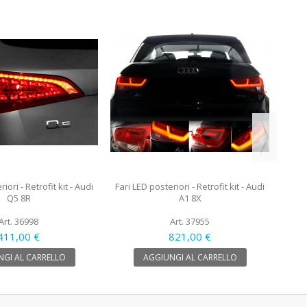
Fari 
iori - Retrofit kit - Audi
Fari LED posteriori - Retrofit kit - Audi
Q5 8R
A1 8X
Art. 36998
Art. 37955
411,00 €
821,00 €
GI AL CARRELLO
AGGIUNGI AL CARRELLO