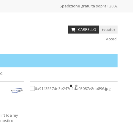
Spedizione gratuita sopra i 200€
CARRELLO
(vuoto)
Accedi
4G
-
lift (da my
gnostico