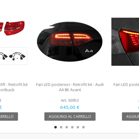
ft - Retrofit kit
Fari LED posteriori - Retrofit kit - Audi
Fari LED poster
portback
A4 8K Avant
3
Art. 36953
€
645,00 €
ARRELLO
AGGIUNGI AL CARRELLO
AGGIUN