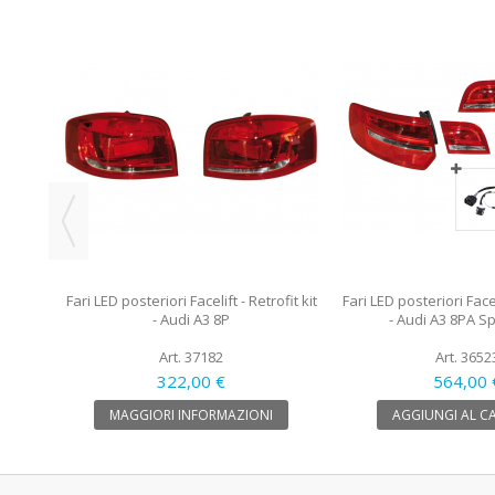
cia
A3 8Y
Fari LED posteriori Facelift - Retrofit kit
Fari LED posteriori Faceli
- Audi A3 8P
- Audi A3 8PA S
Art. 37182
Art. 3652
322,00 €
564,00 
MAGGIORI INFORMAZIONI
AGGIUNGI AL C