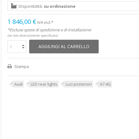
Disponibilità:
su ordinazione
1 846,00 €
IVA incl.*
*Escluse spese di spedizione e di installazione
(se non diversamente specificato)
AGGIUNGI AL CARRELLO
Stampa
Audi
LED rear lights
Luci posteriori
A7 4G