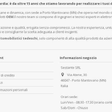
a: è da oltre 15 anni che stiamo lavorando per realizzare i tuoi d
ovane e dinamica, con sede a Porto Mantovano (MN) che opera nel mondo dell
dotti
OEM
.Il nostro team si compone di ingegneri e tecnici esperti in elettro
lizzazione e qualità, erogata senza compromessi. La nostra esperienza, un
e consigliarne la scelta adeguata a clienti esigenti.
tomobilistici tedeschi
, solo componenti di alta qualità prodotti da azie
unt
Informazioni negozio
Sestante SRL
Via Atene, 30
 di credito
46047 - Porto Mantovano (MN)
zzi
Italia
rmazioni personali
Orari sede:
Lun/Ven - 08.30 -17.30 (orario cont
Sab/Dom - Chiuso