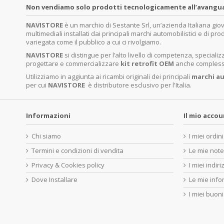
Non vendiamo solo prodotti tecnologicamente all’avanguardi
NAVISTORE
è un marchio di Sestante Srl, un’azienda Italiana gi
multimediali installati dai principali marchi automobilistici e di pro
variegata come il pubblico a cui ci rivolgiamo.
NAVISTORE
si distingue per l’alto livello di competenza, specia
progettare e commercializzare
kit retrofit OEM
anche complessi 
Utilizziamo in aggiunta ai ricambi originali dei principali
marchi
au
per cui
NAVISTORE
è distributore esclusivo per l'Italia.
Informazioni
Il mio acco
Chi siamo
I miei ordini
Termini e condizioni di vendita
Le mie note
Privacy & Cookies policy
I miei indiri
Dove Installare
Le mie info
I miei buoni