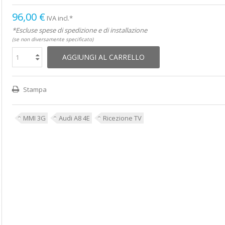
96,00 €
IVA incl.*
*Escluse spese di spedizione e di installazione
(se non diversamente specificato)
AGGIUNGI AL CARRELLO
Stampa
MMI 3G
Audi A8 4E
Ricezione TV