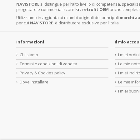
NAVISTORE
si distingue per l’alto livello di competenza, specia
progettare e commercializzare
kit retrofit OEM
anche complessi 
Utilizziamo in aggiunta ai ricambi originali dei principali
marchi
au
per cui
NAVISTORE
è distributore esclusivo per l'Italia.
Informazioni
Il mio acco
Chi siamo
I miei ordini
Termini e condizioni di vendita
Le mie note
Privacy & Cookies policy
I miei indiri
Dove Installare
Le mie info
I miei buoni