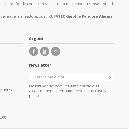
ita alla profonda conoscenza acquisita nel tempo, ci consentono di
nde leader nel settore, quali
KUFATEC GmbH
e
Pandora Alarms
Seguici
Newsletter
Iscriviti per ricevere le ultime notizie e gli
inuato)
aggiornamenti direttamente nella tua casella di
posta
08633
6.00