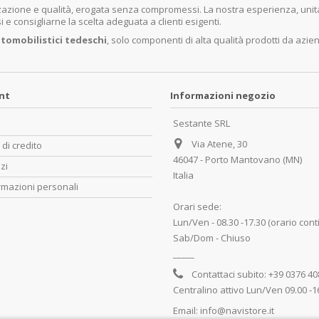
lizzazione e qualità, erogata senza compromessi. La nostra esperienza, un
e consigliarne la scelta adeguata a clienti esigenti.
tomobilistici tedeschi
, solo componenti di alta qualità prodotti da azie
unt
Informazioni negozio
Sestante SRL
Via Atene, 30
 di credito
46047 - Porto Mantovano (MN)
zzi
Italia
rmazioni personali
Orari sede:
Lun/Ven - 08.30 -17.30 (orario cont
Sab/Dom - Chiuso
_____
Contattaci subito:
+39 0376 4
Centralino attivo Lun/Ven 09.00 -1
Email:
info@navistore.it