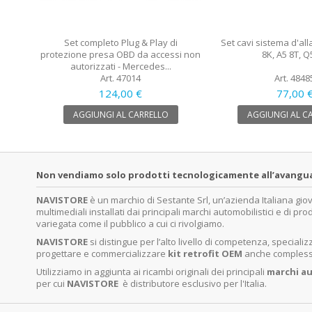
Set completo Plug & Play di
Set cavi sistema d'all
protezione presa OBD da accessi non
8K, A5 8T, Q
autorizzati - Mercedes...
Art. 47014
Art. 4848
124,00 €
77,00 
AGGIUNGI AL CARRELLO
AGGIUNGI AL C
Non vendiamo solo prodotti tecnologicamente all’avanguardi
NAVISTORE
è un marchio di Sestante Srl, un’azienda Italiana gi
multimediali installati dai principali marchi automobilistici e di pro
variegata come il pubblico a cui ci rivolgiamo.
NAVISTORE
si distingue per l’alto livello di competenza, specia
progettare e commercializzare
kit retrofit OEM
anche complessi 
Utilizziamo in aggiunta ai ricambi originali dei principali
marchi
au
per cui
NAVISTORE
è distributore esclusivo per l'Italia.