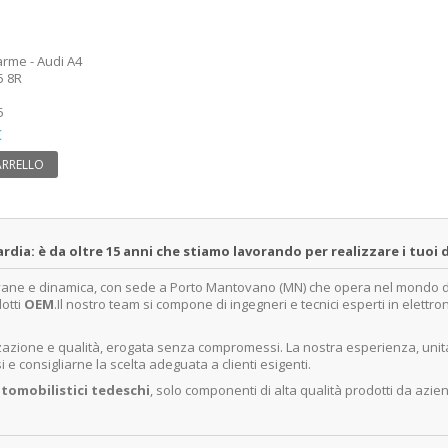
arme - Audi A4
5 8R
5
€
ARRELLO
a: è da oltre 15 anni che stiamo lavorando per realizzare i tuoi d
ovane e dinamica, con sede a Porto Mantovano (MN) che opera nel mondo dell
dotti
OEM
.Il nostro team si compone di ingegneri e tecnici esperti in elettro
lizzazione e qualità, erogata senza compromessi. La nostra esperienza, un
e consigliarne la scelta adeguata a clienti esigenti.
tomobilistici tedeschi
, solo componenti di alta qualità prodotti da azie