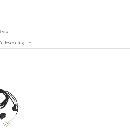
3 ore
Tedesco e Inglese