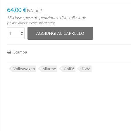
64,00 €
IVA incl.*
*Escluse spese di spedizione e di installazione
(se non diversamente specificato)
AGGIUNGI AL CARRELLO
Stampa
Volkswagen
Allarme
Golf 6
DWA