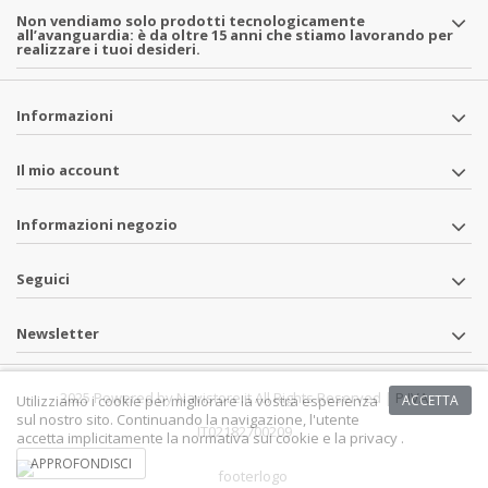
Non vendiamo solo prodotti tecnologicamente
all’avanguardia: è da oltre 15 anni che stiamo lavorando per
realizzare i tuoi desideri.
Informazioni
Il mio account
Informazioni negozio
Seguici
Newsletter
2025 Powered by Navistore.it All Rights Reserved | P.IVA
Utilizziamo i cookie per migliorare la vostra esperienza
ACCETTA
sul nostro sito. Continuando la navigazione, l'utente
IT02182700209
accetta implicitamente la normativa sui cookie e la privacy .
APPROFONDISCI