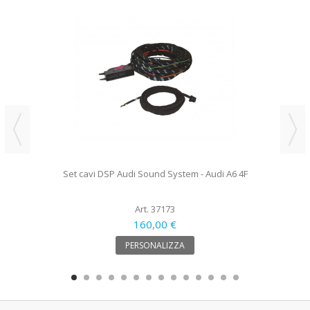
Set cavi DSP Audi Sound System - Audi A6 4F
Art. 37173
160,00 €
PERSONALIZZA