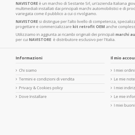
NAVISTORE
è un marchio di Sestante Srl, un’azienda Italiana gi
multimediali installati dai principali marchi automobilistici e di pro
variegata come il pubblico a cui ci rivolgiamo.
NAVISTORE
si distingue per l’alto livello di competenza, specia
progettare e commercializzare
kit retrofit OEM
anche complessi 
Utilizziamo in aggiunta ai ricambi originali dei principali
marchi
au
per cui
NAVISTORE
è distributore esclusivo per l'Italia.
Informazioni
Il mio acco
Chi siamo
I miei ordini
Termini e condizioni di vendita
Le mie note
Privacy & Cookies policy
I miei indiri
Dove Installare
Le mie info
I miei buoni