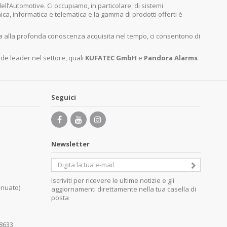
’Automotive. Ci occupiamo, in particolare, di sistemi
nica, informatica e telematica e la gamma di prodotti offerti è
ita alla profonda conoscenza acquisita nel tempo, ci consentono di
nde leader nel settore, quali
KUFATEC GmbH
e
Pandora Alarms
Seguici
Newsletter
Iscriviti per ricevere le ultime notizie e gli
inuato)
aggiornamenti direttamente nella tua casella di
posta
08633