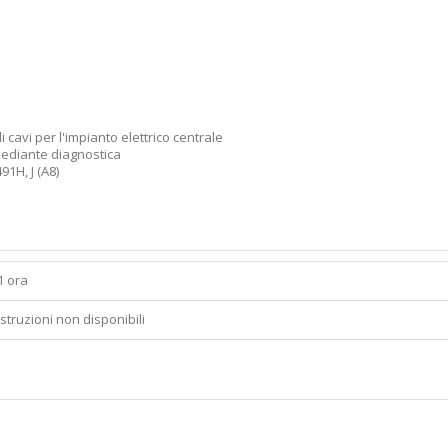
i cavi per l'impianto elettrico centrale
mediante diagnostica
1H, J (A8)
1 ora
Istruzioni non disponibili