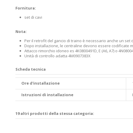
Fornitura:
set di cavi
Nota:
Per il retrofit del gancio di traino è necessario anche un set d
Dopo installazione, le centraline devono essere codificate 
Attacco rimorchio idoneo es 4K0800491D, E (A6, A7) o 4N080049
Unità di controllo adatta 4M0907383X
Scheda tecnica
Ore d'installazione
Istruzioni di installazione
19 altri prodotti della stessa categoria: