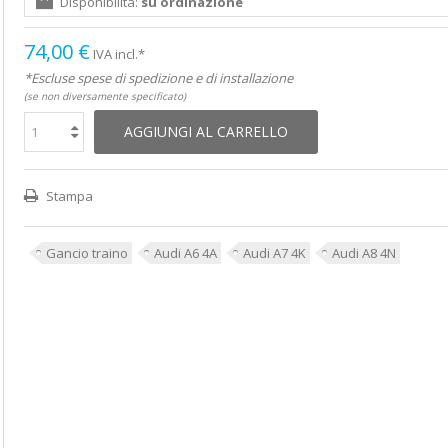
Disponibilità:
su ordinazione
74,00 €
IVA incl.*
*Escluse spese di spedizione e di installazione
(se non diversamente specificato)
AGGIUNGI AL CARRELLO
Stampa
Gancio traino
Audi A6 4A
Audi A7 4K
Audi A8 4N