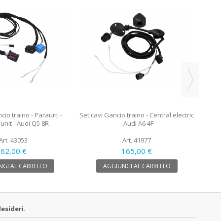
Set ca
cio traino - Paraurti -
Set cavi Gancio traino - Central electric
 unit - Audi Q5 8R
- Audi A6 4F
Art. 43053
Art. 41977
62,00 €
165,00 €
GI AL CARRELLO
AGGIUNGI AL CARRELLO
esideri.