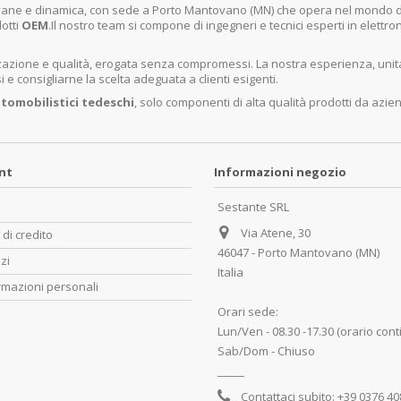
ovane e dinamica, con sede a Porto Mantovano (MN) che opera nel mondo dell
dotti
OEM
.Il nostro team si compone di ingegneri e tecnici esperti in elettro
lizzazione e qualità, erogata senza compromessi. La nostra esperienza, un
e consigliarne la scelta adeguata a clienti esigenti.
tomobilistici tedeschi
, solo componenti di alta qualità prodotti da azie
unt
Informazioni negozio
Sestante SRL
Via Atene, 30
 di credito
46047 - Porto Mantovano (MN)
zzi
Italia
rmazioni personali
Orari sede:
Lun/Ven - 08.30 -17.30 (orario cont
Sab/Dom - Chiuso
_____
Contattaci subito:
+39 0376 4