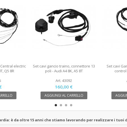
 Central electric
Set cavi gancio traino, connettore 13
Set cavi Gan
8T, Q5 8R
poli - Audi A4 8K, A5 8T
control
5
Art. 43092
€
160,00 €
ARRELLO
AGGIUNGI AL CARRELLO
AGGIUN
a: è da oltre 15 anni che stiamo lavorando per realizzare i tuoi d