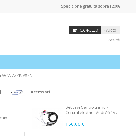
Spedizione gratuita sopra i 200€
CARRELLO
(vuoto)
Accedi
i A6 4A, A7 4K, A8 4N
l
Accessori
Set cavi Gancio traino -
Central electric - Audi A6 4A,...
rchio
150,00 €