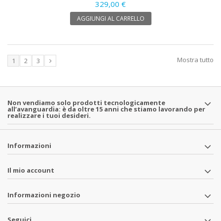
329,00 €
AGGIUNGI AL CARRELLO
Mostra tutto
1
2
3
Non vendiamo solo prodotti tecnologicamente
all’avanguardia: è da oltre 15 anni che stiamo lavorando per
realizzare i tuoi desideri.
Informazioni
Il mio account
Informazioni negozio
Seguici