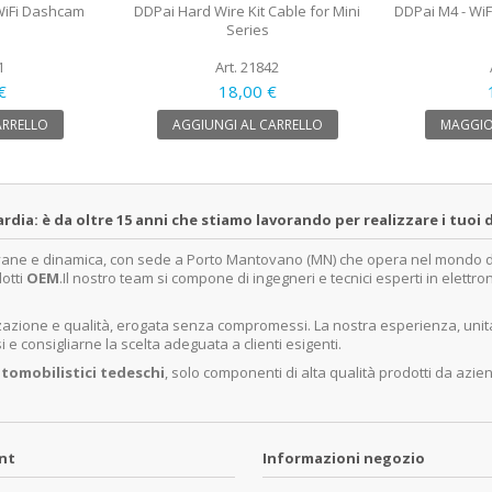
 WiFi Dashcam
DDPai Hard Wire Kit Cable for Mini
DDPai M4 - Wi
Series
1
Art. 21842
€
18,00 €
ARRELLO
AGGIUNGI AL CARRELLO
MAGGIO
a: è da oltre 15 anni che stiamo lavorando per realizzare i tuoi d
ovane e dinamica, con sede a Porto Mantovano (MN) che opera nel mondo dell
dotti
OEM
.Il nostro team si compone di ingegneri e tecnici esperti in elettro
lizzazione e qualità, erogata senza compromessi. La nostra esperienza, un
e consigliarne la scelta adeguata a clienti esigenti.
tomobilistici tedeschi
, solo componenti di alta qualità prodotti da azie
unt
Informazioni negozio