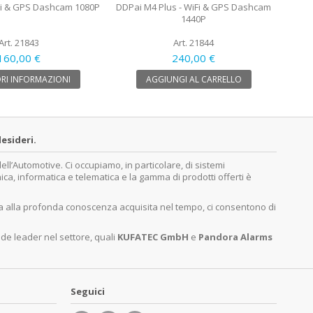
Fi & GPS Dashcam 1080P
DDPai M4 Plus - WiFi & GPS Dashcam
1440P
Art. 21843
Art. 21844
160,00 €
240,00 €
RI INFORMAZIONI
AGGIUNGI AL CARRELLO
esideri.
’Automotive. Ci occupiamo, in particolare, di sistemi
nica, informatica e telematica e la gamma di prodotti offerti è
ita alla profonda conoscenza acquisita nel tempo, ci consentono di
nde leader nel settore, quali
KUFATEC GmbH
e
Pandora Alarms
Seguici