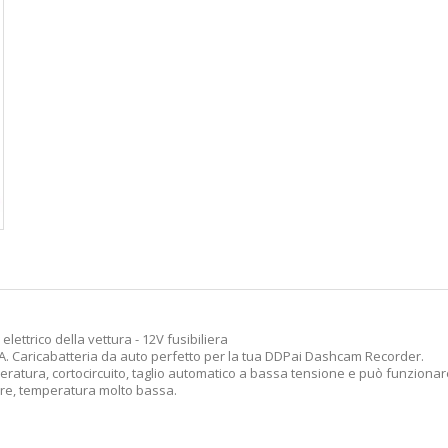
lettrico della vettura - 12V fusibiliera
5A. Caricabatteria da auto perfetto per la tua DDPai Dashcam Recorder.
atura, cortocircuito, taglio automatico a bassa tensione e può funzionare
iore, temperatura molto bassa.