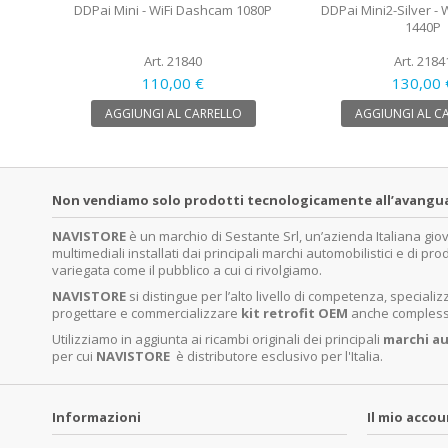
DDPai Mini - WiFi Dashcam 1080P
DDPai Mini2-Silver -
1440P
Art. 21840
Art. 2184
110,00 €
130,00 
AGGIUNGI AL CARRELLO
AGGIUNGI AL C
Non vendiamo solo prodotti tecnologicamente all’avanguardi
NAVISTORE
è un marchio di Sestante Srl, un’azienda Italiana gi
multimediali installati dai principali marchi automobilistici e di pro
variegata come il pubblico a cui ci rivolgiamo.
NAVISTORE
si distingue per l’alto livello di competenza, specia
progettare e commercializzare
kit retrofit OEM
anche complessi 
Utilizziamo in aggiunta ai ricambi originali dei principali
marchi
au
per cui
NAVISTORE
è distributore esclusivo per l'Italia.
Informazioni
Il mio acco