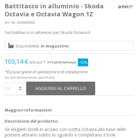
Battitacco in alluminio - Skoda
Octavia e Octavia Wagon 1Z
Art. Nr:
KDA600002
Set battitacco in alluminio per Skoda Octavia II
Disponibilità:
in magazzino
103,14 €
IVA incl.*
117,20 €
IVA incl.
-12%
*Escluse spese di spedizione e di installazione
(se non diversamente specificato)
AGGIUNGI AL CARRELLO
Maggiori informazioni
Descrizione del prodotto:
Gli eleganti listelli in acciaio con scritta Octavia alla base delle
portiere attirano subito lo sguardo e completano il look