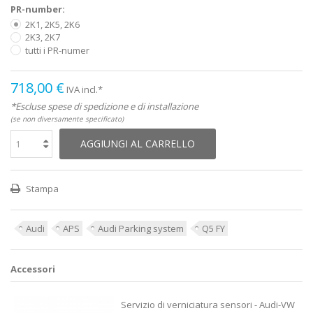
PR-number:
2K1, 2K5, 2K6
2K3, 2K7
tutti i PR-numer
718,00 €
IVA incl.*
*Escluse spese di spedizione e di installazione
(se non diversamente specificato)
AGGIUNGI AL CARRELLO
Stampa
Audi
APS
Audi Parking system
Q5 FY
Accessori
Servizio di verniciatura sensori - Audi-VW