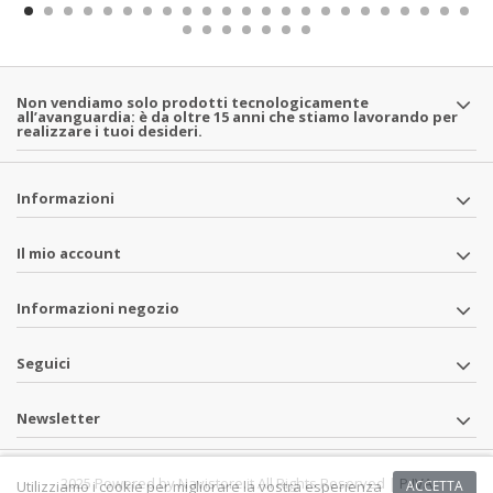
Non vendiamo solo prodotti tecnologicamente
all’avanguardia: è da oltre 15 anni che stiamo lavorando per
realizzare i tuoi desideri.
Informazioni
Il mio account
Informazioni negozio
Seguici
Newsletter
2025 Powered by Navistore.it All Rights Reserved | P.IVA
Utilizziamo i cookie per migliorare la vostra esperienza
ACCETTA