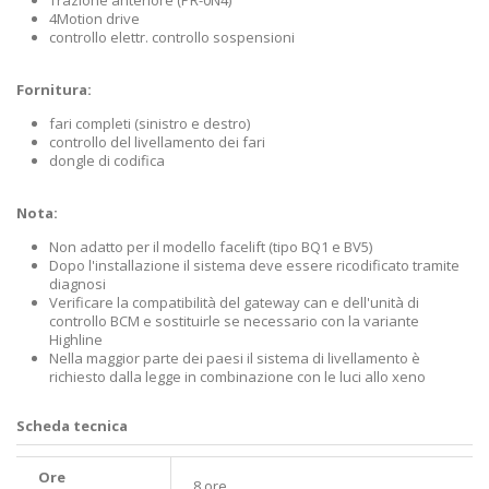
Trazione anteriore (PR-0N4)
4Motion drive
controllo elettr. controllo sospensioni
Fornitura:
fari completi (sinistro e destro)
controllo del livellamento dei fari
dongle di codifica
Nota:
Non adatto per il modello facelift (tipo BQ1 e BV5)
Dopo l'installazione il sistema deve essere ricodificato tramite
diagnosi
Verificare la compatibilità del gateway can e dell'unità di
controllo BCM e sostituirle se necessario con la variante
Highline
Nella maggior parte dei paesi il sistema di livellamento è
richiesto dalla legge in combinazione con le luci allo xeno
Scheda tecnica
Ore
8 ore