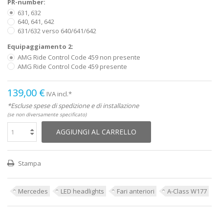
PR-number:
631, 632
640, 641, 642
631/632 verso 640/641/642
Equipaggiamento 2:
AMG Ride Control Code 459 non presente
AMG Ride Control Code 459 presente
139,00 €
IVA incl.*
*Escluse spese di spedizione e di installazione
(se non diversamente specificato)
AGGIUNGI AL CARRELLO
Stampa
Mercedes
LED headlights
Fari anteriori
A-Class W177