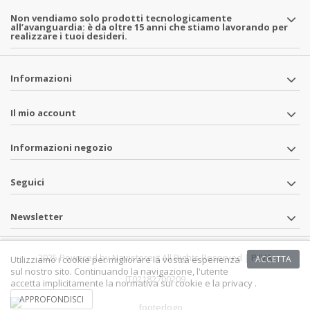
Non vendiamo solo prodotti tecnologicamente
all’avanguardia: è da oltre 15 anni che stiamo lavorando per
realizzare i tuoi desideri.
Informazioni
Il mio account
Informazioni negozio
Seguici
Newsletter
2025 Powered by Navistore.it All Rights Reserved | P.IVA
Utilizziamo i cookie per migliorare la vostra esperienza
ACCETTA
sul nostro sito. Continuando la navigazione, l'utente
IT02182700209
accetta implicitamente la normativa sui cookie e la privacy .
APPROFONDISCI