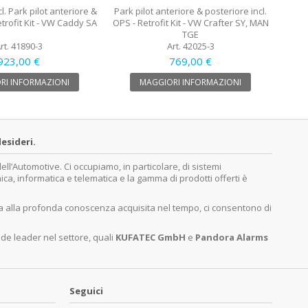
cl. Park pilot anteriore &
Park pilot anteriore & posteriore incl.
etrofit Kit - VW Caddy SA
OPS - Retrofit Kit - VW Crafter SY, MAN
TGE
rt. 41890-3
Art. 42025-3
923,00 €
769,00 €
RI INFORMAZIONI
MAGGIORI INFORMAZIONI
esideri.
’Automotive. Ci occupiamo, in particolare, di sistemi
nica, informatica e telematica e la gamma di prodotti offerti è
ita alla profonda conoscenza acquisita nel tempo, ci consentono di
nde leader nel settore, quali
KUFATEC GmbH
e
Pandora Alarms
Seguici