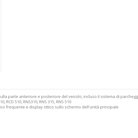
e sulla parte anteriore e posteriore del veicolo, incluso il sistema di parche
 310, RCD 510, RNS310, RNS 315, RNS 510
ico frequente e display ottico sullo schermo dell'unità principale