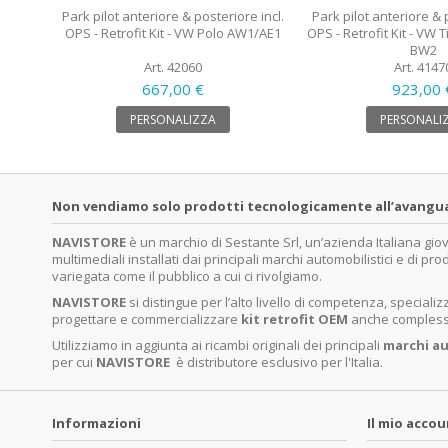
Park pilot anteriore & posteriore incl.
Park pilot anteriore & 
OPS - Retrofit Kit - VW Polo AW1/AE1
OPS - Retrofit Kit - VW 
BW2
Art. 42060
Art. 4147
667,00 €
923,00 
PERSONALIZZA
PERSONALI
Non vendiamo solo prodotti tecnologicamente all’avanguardi
NAVISTORE
è un marchio di Sestante Srl, un’azienda Italiana gi
multimediali installati dai principali marchi automobilistici e di pro
variegata come il pubblico a cui ci rivolgiamo.
NAVISTORE
si distingue per l’alto livello di competenza, specia
progettare e commercializzare
kit retrofit OEM
anche complessi 
Utilizziamo in aggiunta ai ricambi originali dei principali
marchi
au
per cui
NAVISTORE
è distributore esclusivo per l'Italia.
Informazioni
Il mio acco