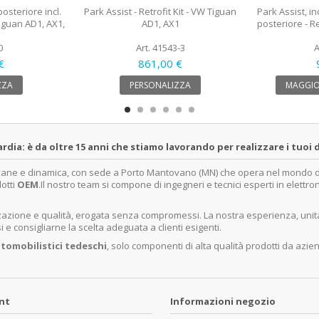
posteriore incl.
Park Assist - Retrofit Kit - VW Tiguan
Park Assist, in
Tiguan AD1, AX1,
AD1, AX1
posteriore - R
0
Art. 41543-3
A
€
861,00 €
ZZA
PERSONALIZZA
MAGGIO
a: è da oltre 15 anni che stiamo lavorando per realizzare i tuoi d
ovane e dinamica, con sede a Porto Mantovano (MN) che opera nel mondo dell
dotti
OEM
.Il nostro team si compone di ingegneri e tecnici esperti in elettro
lizzazione e qualità, erogata senza compromessi. La nostra esperienza, un
e consigliarne la scelta adeguata a clienti esigenti.
tomobilistici tedeschi
, solo componenti di alta qualità prodotti da azie
unt
Informazioni negozio