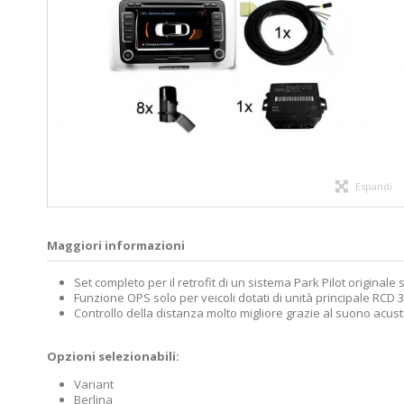
Espandi
Maggiori informazioni
Set completo per il retrofit di un sistema Park Pilot original
Funzione OPS solo per veicoli dotati di unità principale RCD
Controllo della distanza molto migliore grazie al suono acust
Opzioni selezionabili:
Variant
Berlina