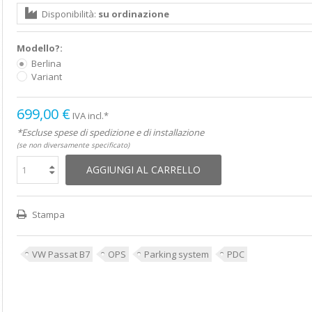
Disponibilità:
su ordinazione
Modello?:
Berlina
Variant
699,00 €
IVA incl.*
*Escluse spese di spedizione e di installazione
(se non diversamente specificato)
AGGIUNGI AL CARRELLO
Stampa
VW Passat B7
OPS
Parking system
PDC