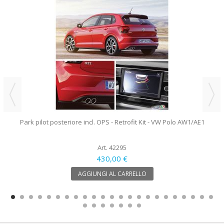
Park pilot posteriore incl. OPS - Retrofit Kit - VW Polo AW1/AE1
Art. 42295
430,00 €
AGGIUNGI AL CARRELLO