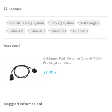
Stampa
Optical Parking System
Parking system
Volkswagen
T-Roc A11
T-Roc AC7
T-Roc D11
T-Roc AC8
Accessori
Cablaggio Park Distance Control (PDC) -
Prolunga sensori...
21,00 €
Maggiori informazioni