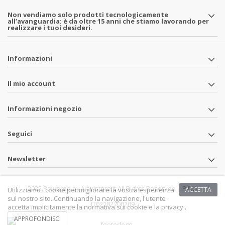
Non vendiamo solo prodotti tecnologicamente
all’avanguardia: è da oltre 15 anni che stiamo lavorando per
realizzare i tuoi desideri.
Informazioni
Il mio account
Informazioni negozio
Seguici
Newsletter
2025 Powered by Navistore.it All Rights Reserved | P.IVA
Utilizziamo i cookie per migliorare la vostra esperienza
ACCETTA
sul nostro sito. Continuando la navigazione, l'utente
IT02182700209
accetta implicitamente la normativa sui cookie e la privacy .
APPROFONDISCI