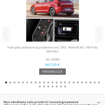
Park pilot anteriore & posteriore incl. OPS - Retrofit Kit - VW Polo
AW1/AE1
Art. 42060
667,00 €
PERSONALIZZA
Non vendiamo solo prodotti tecnologicamente
all’avanguardia: è da oltre 15 anni che stiamo lavorando per