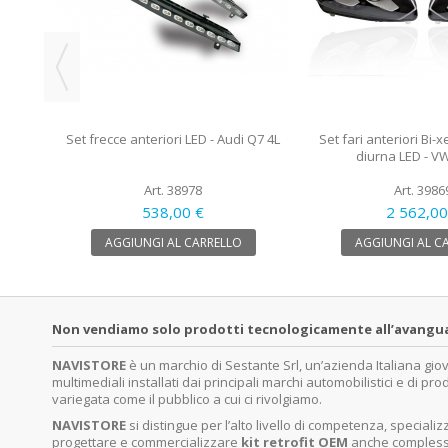
Set frecce anteriori LED - Audi Q7 4L
Set fari anteriori Bi-
diurna LED - VW
Art. 38978
Art. 3986
538,00 €
2 562,00
AGGIUNGI AL CARRELLO
AGGIUNGI AL C
Non vendiamo solo prodotti tecnologicamente all’avanguardi
NAVISTORE
è un marchio di Sestante Srl, un’azienda Italiana gi
multimediali installati dai principali marchi automobilistici e di pro
variegata come il pubblico a cui ci rivolgiamo.
NAVISTORE
si distingue per l’alto livello di competenza, specia
progettare e commercializzare
kit retrofit OEM
anche complessi 