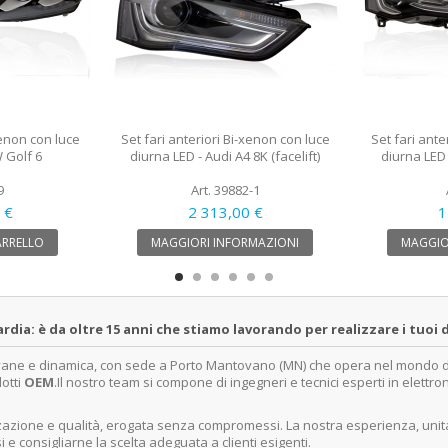
xenon con luce
Set fari anteriori Bi-xenon con luce
Set fari ante
 Golf 6
diurna LED - Audi A4 8K (facelift)
diurna LED -
9
Art. 39882-1
 €
2 313,00 €
1
ARRELLO
MAGGIORI INFORMAZIONI
MAGGIO
a: è da oltre 15 anni che stiamo lavorando per realizzare i tuoi d
ovane e dinamica, con sede a Porto Mantovano (MN) che opera nel mondo dell
dotti
OEM
.Il nostro team si compone di ingegneri e tecnici esperti in elettro
lizzazione e qualità, erogata senza compromessi. La nostra esperienza, un
e consigliarne la scelta adeguata a clienti esigenti.