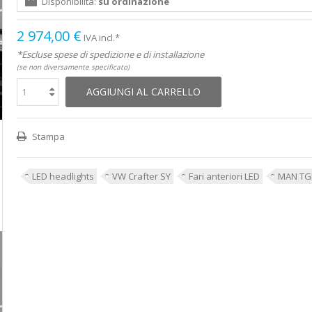
Disponibilità:
su ordinazione
2 974,00 €
IVA incl.*
*Escluse spese di spedizione e di installazione
(se non diversamente specificato)
AGGIUNGI AL CARRELLO
Stampa
LED headlights
VW Crafter SY
Fari anteriori LED
MAN TG