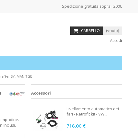
Spedizione gratuita sopra i 200€
CARRELLO
(vuoto)
Accedi
 Crafter SY, MAN TGE
D
Accessori
Livellamento automatico dei
fari - Retrofit kit - VW...
 lampadine.
 inclusi.
718,00 €