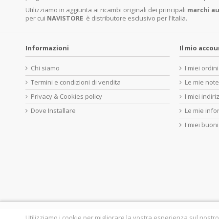
Utilizziamo in aggiunta ai ricambi originali dei principali
marchi
au
per cui
NAVISTORE
è distributore esclusivo per l'Italia.
Informazioni
Il mio acco
Chi siamo
I miei ordini
Termini e condizioni di vendita
Le mie note
Privacy & Cookies policy
I miei indiri
Dove Installare
Le mie info
I miei buoni
Utilizziamo i cookie per migliorare la vostra esperienza sul nostro