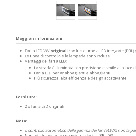
Maggiori informazioni
Fari a LED VW
originali
con luci diurne a LED integrate (DRL) 
Le unità di controllo e le lampade sono incluse
Vantaggi dei fari a LED:
La strada è illuminata con precisione e simile alla luce d
Fari a LED per anabbaglianti e abbaglianti
Più sicurezza, alta efficienza e design accattivante
Fornitura:
2 x fari a LED originali
Nota:
Il controllo automatico della gamma dei fari (aLWR) non fa pa
Non adatto per auto con guida a destra (PR-L0R)