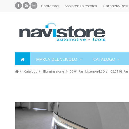
Contattaci
Assistenza tecnica
Garanzia/Resi
MARCA DEL VEICOLO
CATALOGO
Catalogo
Illuminazione
05.01 Fari bixenon/LED
05.01.08 Far