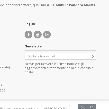
nde leader nel settore, quali
KUFATEC GmbH
e
Pandora Alarms
Seguici
Newsletter
Iscriviti per ricevere le ultime notizie e gli
inuato)
aggiornamenti direttamente nella tua casella di
posta
08633
6.00
ACCETTA
iva sui cookie e la privacy .
APPROFONDISCI