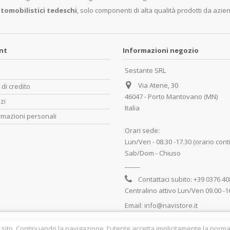
tomobilistici tedeschi
, solo componenti di alta qualità prodotti da azie
unt
Informazioni negozio
Sestante SRL
Via Atene, 30
 di credito
46047 - Porto Mantovano (MN)
zzi
Italia
rmazioni personali
Orari sede:
Lun/Ven - 08.30 -17.30 (orario cont
Sab/Dom - Chiuso
_____
Contattaci subito:
+39 0376 4
Centralino attivo Lun/Ven 09.00 -1
Email:
info@navistore.it
 sito. Continuando la navigazione, l'utente accetta implicitamente la normat