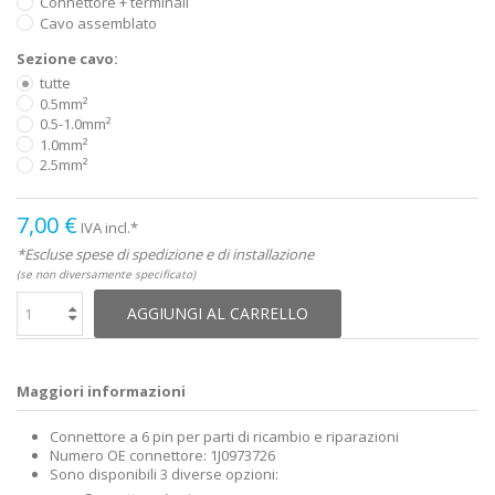
Connettore + terminali
Cavo assemblato
Sezione cavo:
tutte
0.5mm²
0.5-1.0mm²
1.0mm²
2.5mm²
7,00 €
IVA incl.*
*Escluse spese di spedizione e di installazione
(se non diversamente specificato)
AGGIUNGI AL CARRELLO
Maggiori informazioni
Connettore a 6 pin per parti di ricambio e riparazioni
Numero OE connettore: 1J0973726
Sono disponibili 3 diverse opzioni: