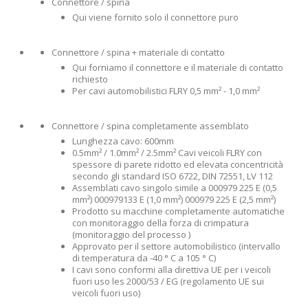
Connettore / spina
Qui viene fornito solo il connettore puro
Connettore / spina + materiale di contatto
Qui forniamo il connettore e il materiale di contatto
richiesto
Per cavi automobilistici FLRY 0,5 mm² - 1,0 mm²
Connettore / spina completamente assemblato
Lunghezza cavo: 600mm
0.5mm² / 1.0mm² / 2.5mm² Cavi veicoli FLRY con
spessore di parete ridotto ed elevata concentricità
secondo gli standard ISO 6722, DIN 72551, LV 112
Assemblati cavo singolo simile a 000979 225 E (0,5
mm²) 000979133 E (1,0 mm²) 000979 225 E (2,5 mm²)
Prodotto su macchine completamente automatiche
con monitoraggio della forza di crimpatura
(monitoraggio del processo )
Approvato per il settore automobilistico (intervallo
di temperatura da -40 ° C a 105 ° C)
I cavi sono conformi alla direttiva UE per i veicoli
fuori uso les 2000/53 / EG (regolamento UE sui
veicoli fuori uso)