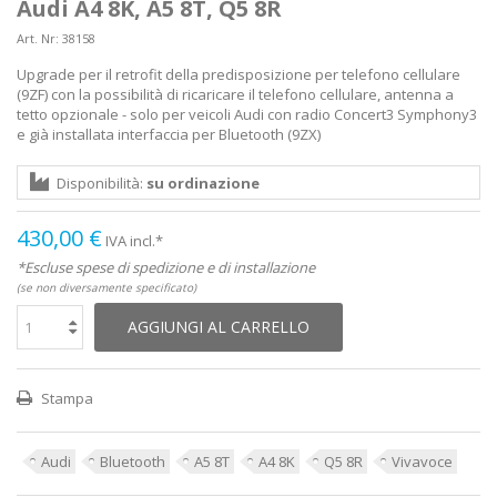
Audi A4 8K, A5 8T, Q5 8R
Art. Nr:
38158
Upgrade per il retrofit della predisposizione per telefono cellulare
(9ZF) con la possibilità di ricaricare il telefono cellulare, antenna a
tetto opzionale - solo per veicoli Audi con radio Concert3 Symphony3
e già installata interfaccia per Bluetooth (9ZX)
Disponibilità:
su ordinazione
430,00 €
IVA incl.*
*Escluse spese di spedizione e di installazione
(se non diversamente specificato)
AGGIUNGI AL CARRELLO
Stampa
Audi
Bluetooth
A5 8T
A4 8K
Q5 8R
Vivavoce