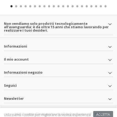
Non vendiamo solo prodotti tecnologicamente
all’avanguardia: è da oltre 15 anni che stiamo lavorando per
realizzare i tuoi desideri.
Informazioni
Il mio account
Informazioni negozio
Seguici
Newsletter
2025 Powered by Navistore.it All Rights Reserved | P.IVA
Utilizziamo i cookie per migliorare la vostra esperienza
ACCETTA