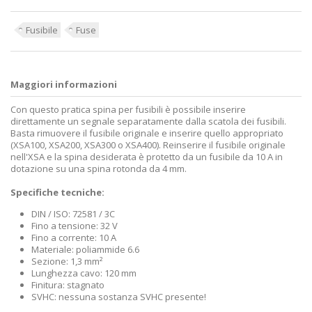
Fusibile
Fuse
Maggiori informazioni
Con questo pratica spina per fusibili è possibile inserire
direttamente un segnale separatamente dalla scatola dei fusibili.
Basta rimuovere il fusibile originale e inserire quello appropriato
(XSA100, XSA200, XSA300 o XSA400). Reinserire il fusibile originale
nell'XSA e la spina desiderata è protetto da un fusibile da 10 A in
dotazione su una spina rotonda da 4 mm.
Specifiche tecniche:
DIN / ISO: 72581 / 3C
Fino a tensione: 32 V
Fino a corrente: 10 A
Materiale: poliammide 6.6
Sezione: 1,3 mm²
Lunghezza cavo: 120 mm
Finitura: stagnato
SVHC: nessuna sostanza SVHC presente!