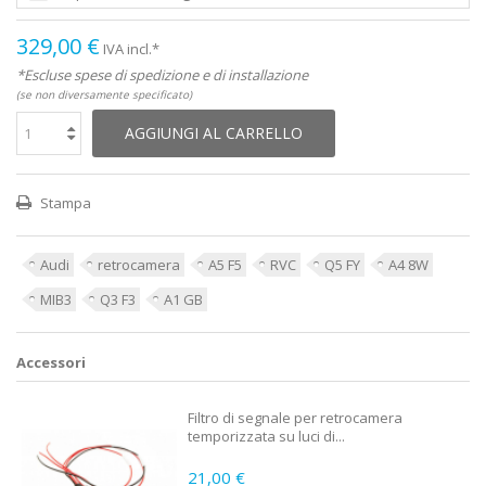
329,00 €
IVA incl.*
*Escluse spese di spedizione e di installazione
(se non diversamente specificato)
AGGIUNGI AL CARRELLO
Stampa
Audi
retrocamera
A5 F5
RVC
Q5 FY
A4 8W
MIB3
Q3 F3
A1 GB
Accessori
Filtro di segnale per retrocamera
temporizzata su luci di...
21,00 €