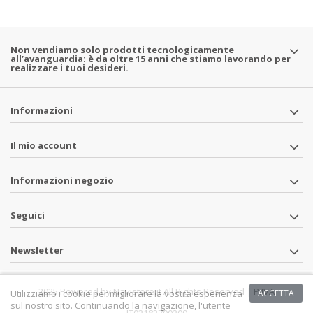
Non vendiamo solo prodotti tecnologicamente
all’avanguardia: è da oltre 15 anni che stiamo lavorando per
realizzare i tuoi desideri.
Informazioni
Il mio account
Informazioni negozio
Seguici
Newsletter
2025 Powered by Navistore.it All Rights Reserved | P.IVA
Utilizziamo i cookie per migliorare la vostra esperienza
ACCETTA
sul nostro sito. Continuando la navigazione, l'utente
IT02182700209