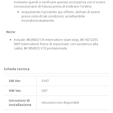
invitiamo quindi a verificare questa circostanza con il vostro
concessionario di fiducia prima di inoltrare l'ordine.
Acquistando il prodotto qui offerto, dichiari di avere
preso nota di tali condizioni, accettandole
incondizionatamente.
Note:
Include: 8K0905217A Interruttore start-stop, 8K1927225C
WEP Interruttore freno di stazionam. con assitenza alla
salita, 8K1858323 V10 portamonete
Scheda tecnica
SW Ver.
0147
HW Ver.
H07
Istruzioni di
Istruzioni non disponibili
installazione