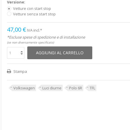
Versione:
Vetture con start stop
Vetture senza start stop
47,00 €
IVA incl.*
*Escluse spese di spedizione e di installazione
(se non diversamente specificato)
AGGIUNGI AL CARRELLO
Stampa
Volkswagen
Luci diurne
Polo 6R
TFL