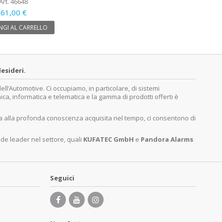
Art. 46648
61,00 €
GI AL CARRELLO
esideri.
’Automotive. Ci occupiamo, in particolare, di sistemi
nica, informatica e telematica e la gamma di prodotti offerti è
ita alla profonda conoscenza acquisita nel tempo, ci consentono di
nde leader nel settore, quali
KUFATEC GmbH
e
Pandora Alarms
Seguici