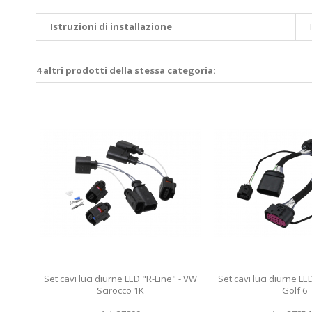
Istruzioni di installazione
4 altri prodotti della stessa categoria:
Set cavi luci diurne LED "R-Line" - VW
Set cavi luci diurne LE
Scirocco 1K
Golf 6