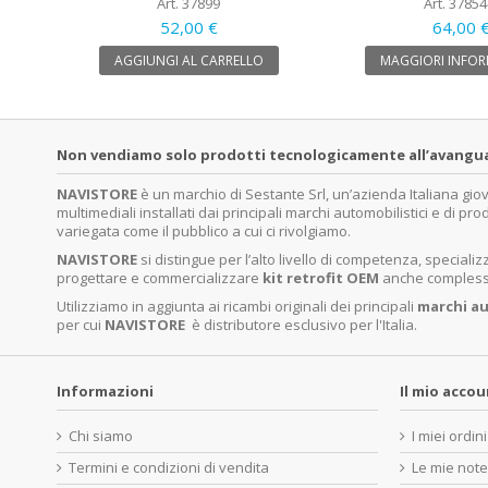
Art. 37899
Art. 37854
52,00 €
64,00 
AGGIUNGI AL CARRELLO
MAGGIORI INFOR
Non vendiamo solo prodotti tecnologicamente all’avanguardi
NAVISTORE
è un marchio di Sestante Srl, un’azienda Italiana gi
multimediali installati dai principali marchi automobilistici e di pro
variegata come il pubblico a cui ci rivolgiamo.
NAVISTORE
si distingue per l’alto livello di competenza, specia
progettare e commercializzare
kit retrofit OEM
anche complessi 
Utilizziamo in aggiunta ai ricambi originali dei principali
marchi
au
per cui
NAVISTORE
è distributore esclusivo per l'Italia.
Informazioni
Il mio acco
Chi siamo
I miei ordini
Termini e condizioni di vendita
Le mie note