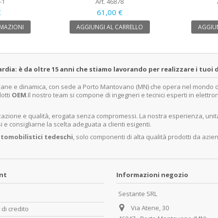
-1
Art. 46878
€
61,00 €
MAZIONI
AGGIUNGI AL CARRELLO
AGGIUN
a: è da oltre 15 anni che stiamo lavorando per realizzare i tuoi d
ovane e dinamica, con sede a Porto Mantovano (MN) che opera nel mondo dell
dotti
OEM
.Il nostro team si compone di ingegneri e tecnici esperti in elettro
lizzazione e qualità, erogata senza compromessi. La nostra esperienza, un
e consigliarne la scelta adeguata a clienti esigenti.
tomobilistici tedeschi
, solo componenti di alta qualità prodotti da azie
unt
Informazioni negozio
Sestante SRL
Via Atene, 30
 di credito