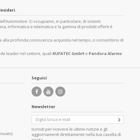
esideri.
’Automotive. Ci occupiamo, in particolare, di sistemi
nica, informatica e telematica e la gamma di prodotti offerti è
ita alla profonda conoscenza acquisita nel tempo, ci consentono di
nde leader nel settore, quali
KUFATEC GmbH
e
Pandora Alarms
Seguici
Newsletter
Iscriviti per ricevere le ultime notizie e gli
inuato)
aggiornamenti direttamente nella tua casella di
posta