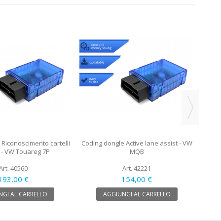
Cod
Riconoscimento cartelli
Coding dongle Active lane assist - VW
i - VW Touareg 7P
MQB
Art. 40560
Art. 42221
193,00 €
154,00 €
GI AL CARRELLO
AGGIUNGI AL CARRELLO