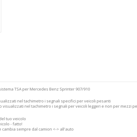
el sistema TSA per Mercedes Benz Sprinter 907/910
sualizzati nel tachimetro i segnali specifici per veicoli pesanti
no visualizzati nel tachimetro i segnali per veicoli leggeri e non per mezzi p
del tuo veicolo
colo - fatto!
o e cambia sempre dal camion <-> all'auto