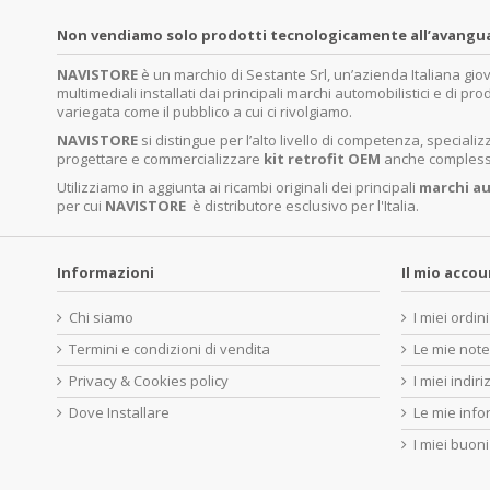
Non vendiamo solo prodotti tecnologicamente all’avanguardi
NAVISTORE
è un marchio di Sestante Srl, un’azienda Italiana gi
multimediali installati dai principali marchi automobilistici e di pro
variegata come il pubblico a cui ci rivolgiamo.
NAVISTORE
si distingue per l’alto livello di competenza, specia
progettare e commercializzare
kit retrofit OEM
anche complessi 
Utilizziamo in aggiunta ai ricambi originali dei principali
marchi
au
per cui
NAVISTORE
è distributore esclusivo per l'Italia.
Informazioni
Il mio acco
Chi siamo
I miei ordini
Termini e condizioni di vendita
Le mie note
Privacy & Cookies policy
I miei indiri
Dove Installare
Le mie info
I miei buoni