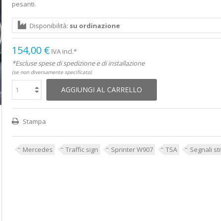
pesanti.
Disponibilità:
su ordinazione
154,00 €
IVA incl.*
*Escluse spese di spedizione e di installazione
(se non diversamente specificato)
AGGIUNGI AL CARRELLO
Stampa
Mercedes
Traffic sign
Sprinter W907
TSA
Segnali st