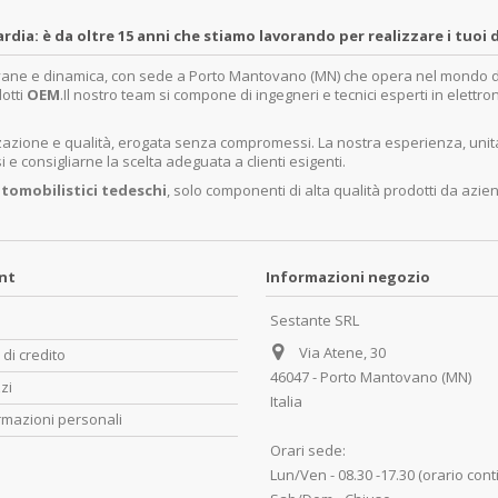
a: è da oltre 15 anni che stiamo lavorando per realizzare i tuoi d
ovane e dinamica, con sede a Porto Mantovano (MN) che opera nel mondo dell
dotti
OEM
.Il nostro team si compone di ingegneri e tecnici esperti in elettro
lizzazione e qualità, erogata senza compromessi. La nostra esperienza, un
e consigliarne la scelta adeguata a clienti esigenti.
tomobilistici tedeschi
, solo componenti di alta qualità prodotti da azie
unt
Informazioni negozio
Sestante SRL
Via Atene, 30
 di credito
46047 - Porto Mantovano (MN)
zzi
Italia
rmazioni personali
Orari sede:
Lun/Ven - 08.30 -17.30 (orario cont