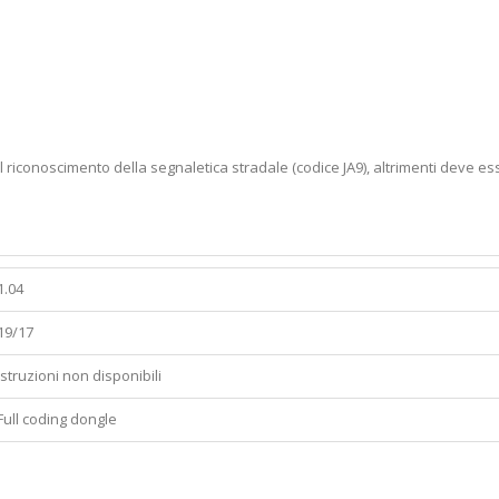
l riconoscimento della segnaletica stradale (codice JA9), altrimenti deve esse
1.04
19/17
Istruzioni non disponibili
Full coding dongle