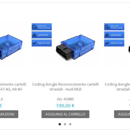
imento cartelli
Coding dongle Riconoscimento cartelli
Coding dongle 
, A7 4G, A8 4H
stradali - Audi MLB
stradal
-3
Art. 41880
€
193,00 €
MAZIONI
AGGIUNGI AL CARRELLO
AGGIUN