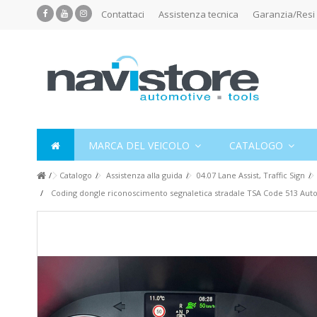
Contattaci
Assistenza tecnica
Garanzia/Resi
MARCA DEL VEICOLO
CATALOGO
Catalogo
Assistenza alla guida
04.07 Lane Assist, Traffic Sign
Coding dongle riconoscimento segnaletica stradale TSA Code 513 Auto