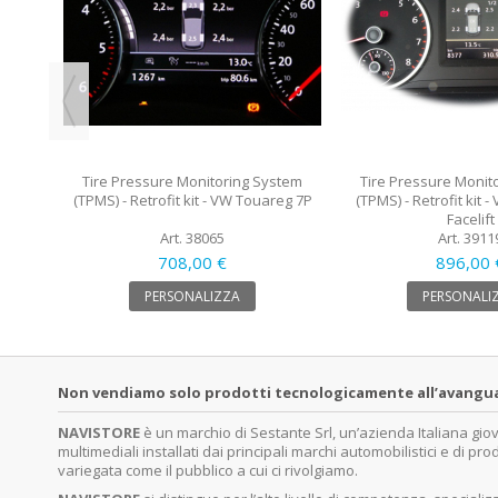
Tire Pressure Monitoring System
Tire Pressure Monit
(TPMS) - Retrofit kit - VW Touareg 7P
(TPMS) - Retrofit kit 
Facelift
Art. 38065
Art. 3911
708,00 €
896,00 
PERSONALIZZA
PERSONALI
Non vendiamo solo prodotti tecnologicamente all’avanguardi
NAVISTORE
è un marchio di Sestante Srl, un’azienda Italiana gi
multimediali installati dai principali marchi automobilistici e di pro
variegata come il pubblico a cui ci rivolgiamo.