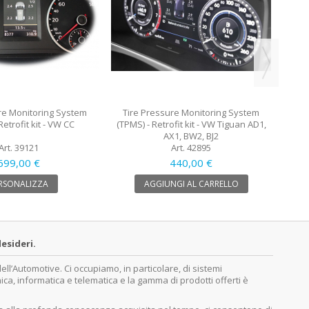
re Monitoring System
Tire Pressure Monitoring System
Retrofit kit - VW CC
(TPMS) - Retrofit kit - VW Tiguan AD1,
AX1, BW2, BJ2
Art. 39121
Art. 42895
699,00 €
440,00 €
RSONALIZZA
AGGIUNGI AL CARRELLO
esideri.
’Automotive. Ci occupiamo, in particolare, di sistemi
nica, informatica e telematica e la gamma di prodotti offerti è