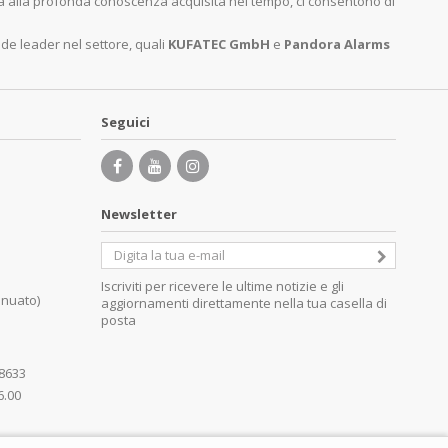
ita alla profonda conoscenza acquisita nel tempo, ci consentono di
nde leader nel settore, quali
KUFATEC GmbH
e
Pandora Alarms
Seguici
Newsletter
Iscriviti per ricevere le ultime notizie e gli
inuato)
aggiornamenti direttamente nella tua casella di
posta
08633
6.00