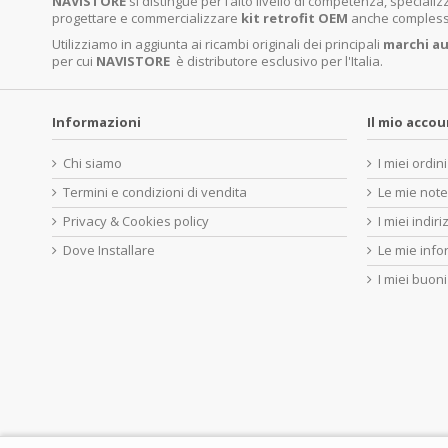
NAVISTORE
si distingue per l’alto livello di competenza, specia
progettare e commercializzare
kit retrofit OEM
anche complessi 
Utilizziamo in aggiunta ai ricambi originali dei principali
marchi
au
per cui
NAVISTORE
è distributore esclusivo per l'Italia.
Informazioni
Il mio acco
Chi siamo
I miei ordini
Termini e condizioni di vendita
Le mie note
Privacy & Cookies policy
I miei indiri
Dove Installare
Le mie info
I miei buoni