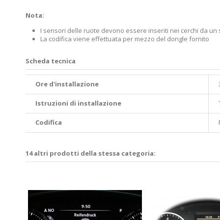
Nota:
I sensori delle ruote devono essere inseriti nei cerchi da un
La codifica viene effettuata per mezzo del dongle fornito
Scheda tecnica
Ore d'installazione
Istruzioni di installazione
Codifica
14 altri prodotti della stessa categoria:
stem
ca KH