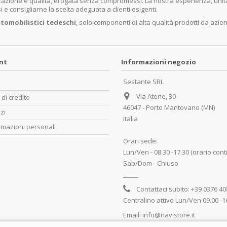
lizzazione e qualità, erogata senza compromessi. La nostra esperienza, un
e consigliarne la scelta adeguata a clienti esigenti.
tomobilistici tedeschi
, solo componenti di alta qualità prodotti da azie
unt
Informazioni negozio
Sestante SRL
Via Atene, 30
 di credito
46047 - Porto Mantovano (MN)
zzi
Italia
rmazioni personali
Orari sede:
Lun/Ven - 08.30 -17.30 (orario cont
Sab/Dom - Chiuso
_____
Contattaci subito:
+39 0376 4
Centralino attivo Lun/Ven 09.00 -1
Email:
info@navistore.it