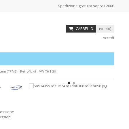
Spedizione gratuita sopra i 200€
CARRELLO
(vuoto)
Accedi
em (TPMS) - Retrofit kit - VW T6.1 SH
-
pressione
essioni