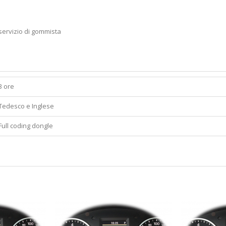
 servizio di gommista
3 ore
Tedesco e Inglese
Full coding dongle