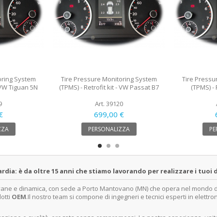
oring System
Tire Pressure Monitoring System
Tire Pressu
- VW Tiguan 5N
(TPMS) - Retrofit kit - VW Passat B7
(TPMS) - 
9
Art. 39120
€
699,00 €
ZZA
PERSONALIZZA
PE
a: è da oltre 15 anni che stiamo lavorando per realizzare i tuoi d
ovane e dinamica, con sede a Porto Mantovano (MN) che opera nel mondo dell
dotti
OEM
.Il nostro team si compone di ingegneri e tecnici esperti in elettro