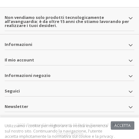
Non vendiamo solo prodotti tecnologicamente
all’avanguardia: è da oltre 15 anni che stiamo lavorando per
realizzare i tuoi desideri.
Informazioni
Il mio account
Informazioni negozio
Seguici
Newsletter
2025 Powered by Navistore.it All Rights Reserved | P.IVA
Utilizziamo i cookie per migliorare la vostra esperienza
ACCETTA
sul nostro sito. Continuando la navigazione, l'utente
IT02182700209
accetta implicitamente la normativa sui cookie e la privacy .