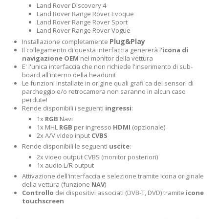
Land Rover Discovery 4
Land Rover Range Rover Evoque
Land Rover Range Rover Sport
Land Rover Range Rover Vogue
Plug&Play
Installazione completamente
Il collegamento di questa interfaccia genererà l'
icona di
navigazione OEM
nel monitor della vettura
E' l'unica interfaccia che non richiede l'inserimento di sub-
board all'interno della headunit
Le funzioni installate in origine quali grafi ca dei sensori di
parcheggio e/o retrocamera non saranno in alcun caso
perdute!
Rende disponibili i seguenti
ingressi
:
1x
RGB
Navi
1x MHL
RGB
per ingresso
HDMI
(opzionale)
2x A/V video input
CVBS
Rende disponibili le seguenti
uscite
:
2x video output CVBS (monitor posteriori)
1x audio L/R output
Attivazione dell'interfaccia e selezione tramite icona originale
della vettura (funzione
NAV
)
Controllo
dei dispositivi associati (DVB-T, DVD) tramite
icone
touchscreen