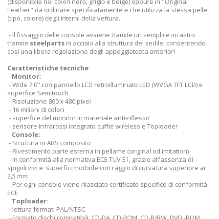
(disponibile nei colori nero, grigio e beige) oppure in "Original
Leather" da ordinare specificatamente e che utilizza la stessa pelle
(tipo, colore) degli interni della vettura.
- Il fissaggio delle console avviene tramite un semplice incastro
tramite
steelparts
in acciaio alla struttura del sedile, consentendo
così una libera regolazione degli appoggiatesta anteriori
Caratteristiche tecniche
:
Monitor:
- Wide 7.0" con pannello LCD retroilluminato LED (WVGA TFT LCD) e
superfice Semitouch
- Risoluzione 800 x 480 pixel
- 16 milioni di colori
- superfice del monitor in materiale anti-riflesso
- sensore infrarossi integrato cuffie wireless e Toploader
Console:
- Struttura in ABS composito
- Rivestimento parte esterna in pellame (original od imitation)
- In conformità alla normativa ECE TUV E1, grazie all'assenza di
spigoli vivi e superfici morbide con raggio di curvatura superiore ai
2,5 mm
- Per ogni console viene rilasciato certificato specifico di conformità
ECE
Toploader:
- lettura formati PAL/NTSC
- Formato dischi compatibili: CD-DA, CD-ROM, CD-R/RW, DVD -ROM,