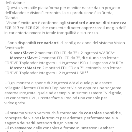
definizione.
- Questa versatile piattaforma per monitor nasce da un progetto
dell'olandese Vision Electronics, la cui produzione è in Breda,
Olanda.
- Vision Semitouch è conforme agli
standard europei di sicurezza
ECE-R17
ed
ECE-R21
, che consente di poter apprezzare il meglio dell'
In-car entertainment in totale tranquillità e sicurezza.
- Sono disponibili
tre varianti
di configurazione del sistema Vision
Semitouch:
-
Slave+Slave
: 2 monitor LED LCD da 7" + 2 ingressi A/V RCA*
-
Master+Slave
: 2 monitorLED LCD da 7", di cui uno con lettore
CD/DVD Toploader integrato + 1 ingresso USB + 1 ingresso A/V RCA
-
Master+Master
: 2 monitorLED LCD da 7", entrambi con lettore
CD/DVD Toploader integrato + 2 ingressi USB**
- Ogni monitor dispone di 2 ingressi A/V al quale può essere
collegato il lettore CD/DVD Toploader Vision oppure una sorgente
esterna integrata, quale ad esempio un sintonizzatore TV digitale,
un caricatore DVD, un'interfaccia iPod od una console per
videogiochi.
- Il sistema Vision Semitouch è corredato da
consoles
specifiche,
concepite da Vision Electronics per adattarsi perfettamente alla
sagoma dei sedili anteriori di ogni vettura.
- Il rivestimento delle consoles è fornito in "Imitation Leather"