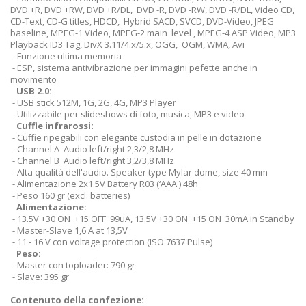
DVD +R, DVD +RW, DVD +R/DL, DVD -R, DVD -RW, DVD -R/DL, Video CD,
CD-Text, CD-G titles, HDCD, Hybrid SACD, SVCD, DVD-Video, JPEG
baseline, MPEG-1 Video, MPEG-2 main level , MPEG-4 ASP Video, MP3
Playback ID3 Tag, DivX 3.11/4.x/5.x, OGG, OGM, WMA, Avi
- Funzione ultima memoria
- ESP, sistema antivibrazione per immagini pefette anche in
movimento
USB 2.0:
- USB stick 512M, 1G, 2G, 4G, MP3 Player
- Utilizzabile per slideshows di foto, musica, MP3 e video
Cuffie infrarossi:
- Cuffie ripegabili con elegante custodia in pelle in dotazione
- Channel A Audio left/right 2,3/2,8 MHz
- Channel B Audio left/right 3,2/3,8 MHz
- Alta qualità dell'audio. Speaker type Mylar dome, size 40 mm
- Alimentazione 2x1.5V Battery R03 (‘AAA') 48h
- Peso 160 gr (excl. batteries)
Alimentazione:
- 13.5V +30 ON +15 OFF 99uA, 13.5V +30 ON +15 ON 30mA in Standby
- Master-Slave 1,6 A at 13,5V
- 11 - 16 V con voltage protection (ISO 7637 Pulse)
Peso:
- Master con toploader: 790 gr
- Slave: 395 gr
Contenuto della confezione: