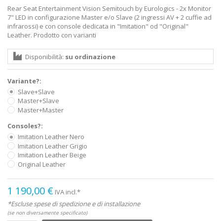
Rear Seat Entertainment Vision Semitouch by Eurologics - 2x Monitor
7" LED in configurazione Master e/o Slave (2 ingressi AV + 2 cuffie ad
infrarossi) e con console dedicata in "Imitation" od "Original"
Leather. Prodotto con varianti
Disponibilità:
su ordinazione
Variante?:
Slave+Slave
Master+Slave
Master+Master
Consoles?:
Imitation Leather Nero
Imitation Leather Grigio
Imitation Leather Beige
Original Leather
1 190,00 €
IVA incl.*
*Escluse spese di spedizione e di installazione
(se non diversamente specificato)