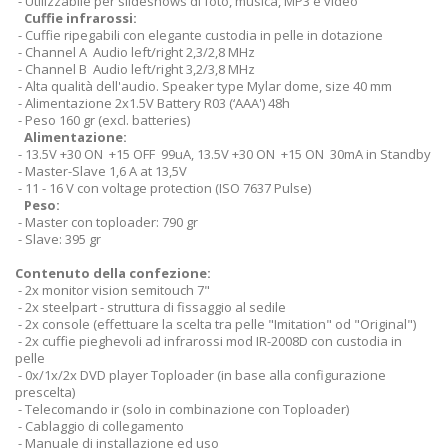
- Utilizzabile per slideshows di foto, musica, MP3 e video
Cuffie infrarossi:
- Cuffie ripegabili con elegante custodia in pelle in dotazione
- Channel A Audio left/right 2,3/2,8 MHz
- Channel B Audio left/right 3,2/3,8 MHz
- Alta qualità dell'audio. Speaker type Mylar dome, size 40 mm
- Alimentazione 2x1.5V Battery R03 (‘AAA') 48h
- Peso 160 gr (excl. batteries)
Alimentazione:
- 13.5V +30 ON +15 OFF 99uA, 13.5V +30 ON +15 ON 30mA in Standby
- Master-Slave 1,6 A at 13,5V
- 11 - 16 V con voltage protection (ISO 7637 Pulse)
Peso:
- Master con toploader: 790 gr
- Slave: 395 gr
Contenuto della confezione:
- 2x monitor vision semitouch 7"
- 2x steelpart - struttura di fissaggio al sedile
- 2x console (effettuare la scelta tra pelle "Imitation" od "Original")
- 2x cuffie pieghevoli ad infrarossi mod IR-2008D con custodia in
pelle
- 0x/1x/2x DVD player Toploader (in base alla configurazione
prescelta)
- Telecomando ir (solo in combinazione con Toploader)
- Cablaggio di collegamento
- Manuale di installazione ed uso