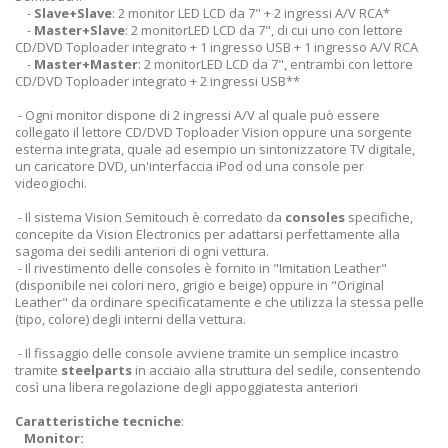
-
Slave+Slave
: 2 monitor LED LCD da 7" + 2 ingressi A/V RCA*
-
Master+Slave
: 2 monitorLED LCD da 7", di cui uno con lettore
CD/DVD Toploader integrato + 1 ingresso USB + 1 ingresso A/V RCA
-
Master+Master
: 2 monitorLED LCD da 7", entrambi con lettore
CD/DVD Toploader integrato + 2 ingressi USB**
- Ogni monitor dispone di 2 ingressi A/V al quale può essere
collegato il lettore CD/DVD Toploader Vision oppure una sorgente
esterna integrata, quale ad esempio un sintonizzatore TV digitale,
un caricatore DVD, un'interfaccia iPod od una console per
videogiochi.
- Il sistema Vision Semitouch è corredato da
consoles
specifiche,
concepite da Vision Electronics per adattarsi perfettamente alla
sagoma dei sedili anteriori di ogni vettura.
- Il rivestimento delle consoles è fornito in "Imitation Leather"
(disponibile nei colori nero, grigio e beige) oppure in "Original
Leather" da ordinare specificatamente e che utilizza la stessa pelle
(tipo, colore) degli interni della vettura.
- Il fissaggio delle console avviene tramite un semplice incastro
tramite
steelparts
in acciaio alla struttura del sedile, consentendo
così una libera regolazione degli appoggiatesta anteriori
Caratteristiche tecniche
:
Monitor: