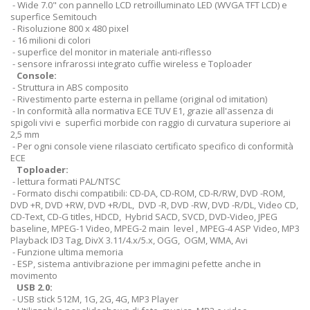
- Wide 7.0" con pannello LCD retroilluminato LED (WVGA TFT LCD) e
superfice Semitouch
- Risoluzione 800 x 480 pixel
- 16 milioni di colori
- superfice del monitor in materiale anti-riflesso
- sensore infrarossi integrato cuffie wireless e Toploader
Console:
- Struttura in ABS composito
- Rivestimento parte esterna in pellame (original od imitation)
- In conformità alla normativa ECE TUV E1, grazie all'assenza di
spigoli vivi e superfici morbide con raggio di curvatura superiore ai
2,5 mm
- Per ogni console viene rilasciato certificato specifico di conformità
ECE
Toploader:
- lettura formati PAL/NTSC
- Formato dischi compatibili: CD-DA, CD-ROM, CD-R/RW, DVD -ROM,
DVD +R, DVD +RW, DVD +R/DL, DVD -R, DVD -RW, DVD -R/DL, Video CD,
CD-Text, CD-G titles, HDCD, Hybrid SACD, SVCD, DVD-Video, JPEG
baseline, MPEG-1 Video, MPEG-2 main level , MPEG-4 ASP Video, MP3
Playback ID3 Tag, DivX 3.11/4.x/5.x, OGG, OGM, WMA, Avi
- Funzione ultima memoria
- ESP, sistema antivibrazione per immagini pefette anche in
movimento
USB 2.0:
- USB stick 512M, 1G, 2G, 4G, MP3 Player