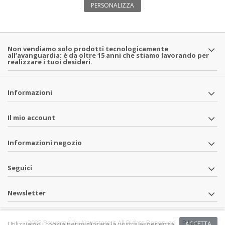
PERSONALIZZA
Non vendiamo solo prodotti tecnologicamente
all’avanguardia: è da oltre 15 anni che stiamo lavorando per
realizzare i tuoi desideri.
Informazioni
Il mio account
Informazioni negozio
Seguici
Newsletter
2025 Powered by Navistore.it All Rights Reserved | P.IVA
Utilizziamo i cookie per migliorare la vostra esperienza
ACCETTA