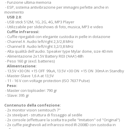
- Funzione ultima memoria
- ESP, sistema antivibrazione per immagini pefette anche in
movimento
USB 2.0:
- USB stick 512M, 1G, 2G, 4G, MP3 Player
- Utilizzabile per slideshows di foto, musica, MP3 e video
Cuffie infrarossi:
- Cuffie ripegabili con elegante custodia in pelle in dotazione
- Channel A Audio left/right 2,3/2,8 MHz
- Channel B Audio left/right 3,2/3,8 MHz
- Alta qualità dell'audio. Speaker type Mylar dome, size 40 mm
- Alimentazione 2x1.5V Battery R03 (‘AAA') 48h
- Peso 160 gr (excl. batteries)
Alimentazione:
- 13.5V +30 ON +15 OFF 99uA, 13.5V +30 ON +15 ON 30mA in Standby
- Master-Slave 1,6 A at 13,5V
- 11 - 16 V con voltage protection (ISO 7637 Pulse)
Peso:
- Master con toploader: 790 gr
- Slave: 395 gr
Contenuto della confezione:
- 2x monitor vision semitouch 7"
- 2x steelpart - struttura di fissaggio al sedile
- 2x console (effettuare la scelta tra pelle "Imitation" od "Original")
- 2x cuffie pieghevoli ad infrarossi mod IR-2008D con custodia in