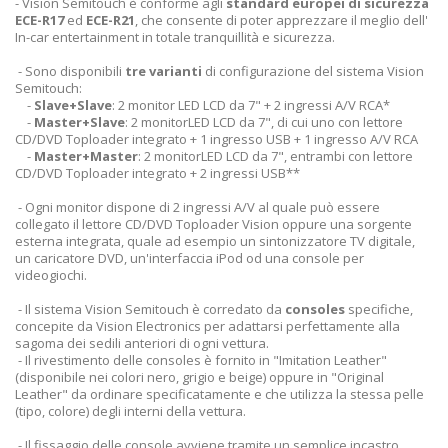
- Vision Semitouch è conforme agli
standard europei di sicurezza
ECE-R17
ed
ECE-R21
, che consente di poter apprezzare il meglio dell'
In-car entertainment in totale tranquillità e sicurezza.
- Sono disponibili
tre varianti
di configurazione del sistema Vision
Semitouch:
-
Slave+Slave
: 2 monitor LED LCD da 7" + 2 ingressi A/V RCA*
-
Master+Slave
: 2 monitorLED LCD da 7", di cui uno con lettore
CD/DVD Toploader integrato + 1 ingresso USB + 1 ingresso A/V RCA
-
Master+Master
: 2 monitorLED LCD da 7", entrambi con lettore
CD/DVD Toploader integrato + 2 ingressi USB**
- Ogni monitor dispone di 2 ingressi A/V al quale può essere
collegato il lettore CD/DVD Toploader Vision oppure una sorgente
esterna integrata, quale ad esempio un sintonizzatore TV digitale,
un caricatore DVD, un'interfaccia iPod od una console per
videogiochi.
- Il sistema Vision Semitouch è corredato da
consoles
specifiche,
concepite da Vision Electronics per adattarsi perfettamente alla
sagoma dei sedili anteriori di ogni vettura.
- Il rivestimento delle consoles è fornito in "Imitation Leather"
(disponibile nei colori nero, grigio e beige) oppure in "Original
Leather" da ordinare specificatamente e che utilizza la stessa pelle
(tipo, colore) degli interni della vettura.
- Il fissaggio delle console avviene tramite un semplice incastro