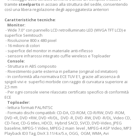
tramite
steelparts
in acciaio alla struttura del sedile, consentendo
così una libera regolazione degli appoggiatesta anteriori
Caratteristiche tecniche
:
Monitor:
- Wide 7.0" con pannello LCD retroilluminato LED (WVGA TFT LCD) e
superfice Semitouch
- Risoluzione 800 x 480 pixel
- 16 milioni di colori
- superfice del monitor in materiale anti-riflesso
- sensore infrarossi integrato cuffie wireless e Toploader
Console:
- Struttura in ABS composito
- Rivestimento parte esterna in pellame (original od imitation)
- In conformità alla normativa ECE TUV E1, grazie all'assenza di
spigoli vivi e superfici morbide con raggio di curvatura superiore ai
2,5 mm
- Per ogni console viene rilasciato certificato specifico di conformità
ECE
Toploader:
- lettura formati PAL/NTSC
- Formato dischi compatibili: CD-DA, CD-ROM, CD-R/RW, DVD -ROM,
DVD +R, DVD +RW, DVD +R/DL, DVD -R, DVD -RW, DVD -R/DL, Video CD,
CD-Text, CD-G titles, HDCD, Hybrid SACD, SVCD, DVD-Video, JPEG
baseline, MPEG-1 Video, MPEG-2 main level , MPEG-4 ASP Video, MP3
Playback ID3 Tag, DivX 3.11/4.x/5.x, OGG, OGM, WMA, Avi