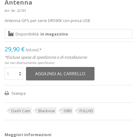
Antenna
Art. Nr:
22741
Antenna GPS per serie DR590X con presa USB
Disponibilità:
in magazzino
29,90 €
IVA incl.*
*Escluse spese di spedizione e di installazione
(se non diversamente specificato)
AGGIUNGI AL CARRELLO
Stampa
Dash Cam
Blackvue
1080
FULLHD
Maggiori informazioni