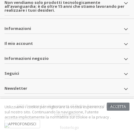
Non vendiamo solo prodotti tecnologicamente
all’avanguardia: è da oltre 15 anni che stiamo lavorando per
realizzare i tuoi desideri.
Informazioni
Il mio account
Informazioni negozio
Seguici
Newsletter
2025 Powered by Navistore.it All Rights Reserved | P.IVA
Utilizziamo i cookie per migliorare la vostra esperienza
ACCETTA
sul nostro sito. Continuando la navigazione, l'utente
IT02182700209
accetta implicitamente la normativa sui cookie e la privacy .
APPROFONDISCI