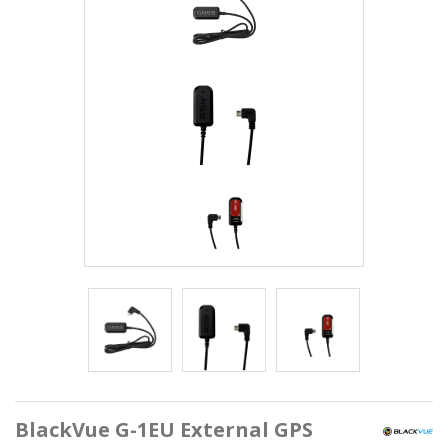
BlackVue G-1EU External GPS