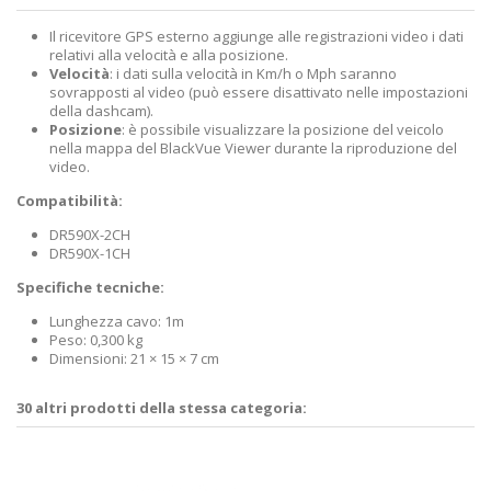
Il ricevitore GPS esterno aggiunge alle registrazioni video i dati
relativi alla velocità e alla posizione.
Velocità
: i dati sulla velocità in Km/h o Mph saranno
sovrapposti al video (può essere disattivato nelle impostazioni
della dashcam).
Posizione
: è possibile visualizzare la posizione del veicolo
nella mappa del BlackVue Viewer durante la riproduzione del
video.
Compatibilità:
DR590X-2CH
DR590X-1CH
Specifiche tecniche:
Lunghezza cavo: 1m
Peso: 0,300 kg
Dimensioni: 21 × 15 × 7 cm
30 altri prodotti della stessa categoria: