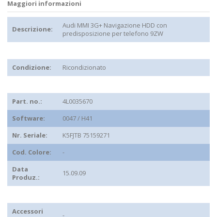
Maggiori informazioni
Audi MMI 3G+ Navigazione HDD con
Descrizione:
predisposizione per telefono 9ZW
Condizione:
Ricondizionato
Part. no.:
4L0035670
Software:
0047 / H41
Nr. Seriale:
K5FJTB 75159271
Cod. Colore:
-
Data
15.09.09
Produz.:
Accessori
-