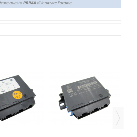
ificare questo
PRIMA
di inoltrare l'ordine.
4E09