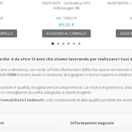
5F
3AE919475 - Centralina OPS
3AA919475A - 
Volkswagen 8K
-R
Art. 10452-R
A
€
69,00 €
ARRELLO
AGGIUNGI AL CARRELLO
AGGIUN
a: è da oltre 15 anni che stiamo lavorando per realizzare i tuoi d
ovane e dinamica, con sede a Porto Mantovano (MN) che opera nel mondo dell
dotti
OEM
.Il nostro team si compone di ingegneri e tecnici esperti in elettro
lizzazione e qualità, erogata senza compromessi. La nostra esperienza, un
e consigliarne la scelta adeguata a clienti esigenti.
tomobilistici tedeschi
, solo componenti di alta qualità prodotti da azie
unt
Informazioni negozio