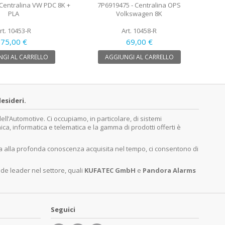
Centralina VW PDC 8K +
7P6919475 - Centralina OPS
PLA
Volkswagen 8K
rt. 10453-R
Art. 10458-R
75,00 €
69,00 €
GI AL CARRELLO
AGGIUNGI AL CARRELLO
esideri.
’Automotive. Ci occupiamo, in particolare, di sistemi
nica, informatica e telematica e la gamma di prodotti offerti è
ita alla profonda conoscenza acquisita nel tempo, ci consentono di
nde leader nel settore, quali
KUFATEC GmbH
e
Pandora Alarms
Seguici