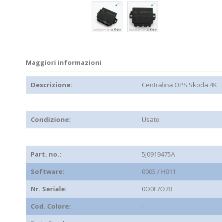
Maggiori informazioni
Descrizione:
Centralina OPS Skoda 4K
Condizione:
Usato
Part. no.:
5J0919475A
Software:
0005 / H011
Nr. Seriale:
0O0F7O7B
Cod. Colore:
-