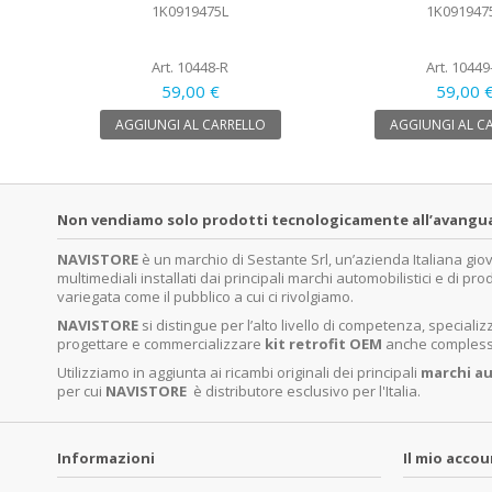
1K0919475L
1K091947
Art. 10448-R
Art. 10449
59,00 €
59,00 
AGGIUNGI AL CARRELLO
AGGIUNGI AL C
Non vendiamo solo prodotti tecnologicamente all’avanguardi
NAVISTORE
è un marchio di Sestante Srl, un’azienda Italiana gi
multimediali installati dai principali marchi automobilistici e di pro
variegata come il pubblico a cui ci rivolgiamo.
NAVISTORE
si distingue per l’alto livello di competenza, specia
progettare e commercializzare
kit retrofit OEM
anche complessi 
Utilizziamo in aggiunta ai ricambi originali dei principali
marchi
au
per cui
NAVISTORE
è distributore esclusivo per l'Italia.
Informazioni
Il mio acco