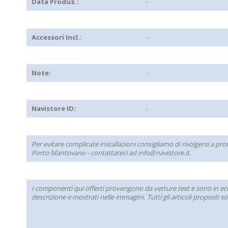
Data Produz.:
-
Accessori Incl.:
-
Note:
-
Navistore ID:
-
Per evitare complicate installazioni consigliamo di rivolgersi a pr
Porto Mantovano - contattateci ad info@navistore.it.
I componenti qui offerti provengono da vetture test e sono in ecc
descrizione e mostrati nelle immagini. Tutti gli articoli proposti 