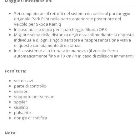
Maggiori informazioni
Set completo per il retrofit del sistema di ausilio al parcheggio
originale Park Pilot nella parte anteriore e posteriore del
veicolo per Skoda Kamiq
Incluso ausilio ottico per il parcheggio Skoda OPS
Migliore stima della distanza degli ostacoli mediante la risposta
individuale di ogni singolo sensore e rappresentazione visiva
di questo cambiamento di distanza
Incl. assistente alla frenata in manovra (il veicolo frena
automaticamente fino a 10 km / h in caso di collisioni imminenti)
Fornitura:
set di cavi
parte di controllo
sensori
supporto per sensori
spoiler
cicalino
pulsante
dongle di codifica
Nota: