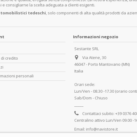
e consigliarne la scelta adeguata a clienti esigenti.
tomobilistici tedeschi
, solo componenti di alta qualità prodotti da azie
unt
Informazioni negozio
Sestante SRL
Via Atene, 30
 di credito
46047 - Porto Mantovano (MN)
zzi
Italia
rmazioni personali
Orari sede:
Lun/Ven - 08.30 -17.30 (orario cont
Sab/Dom - Chiuso
_____
Contattaci subito:
+39 0376 4
Centralino attivo Lun/Ven 09.00 -1
Email:
info@navistore.it