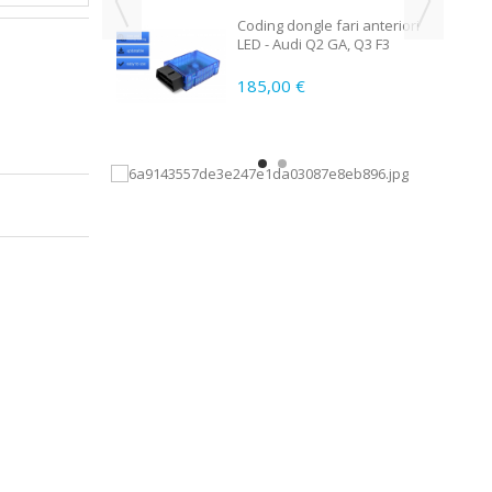
riori con
Coding dongle fari anteriori
a - Retrofit kit
LED - Audi Q2 GA, Q3 F3
185,00 €