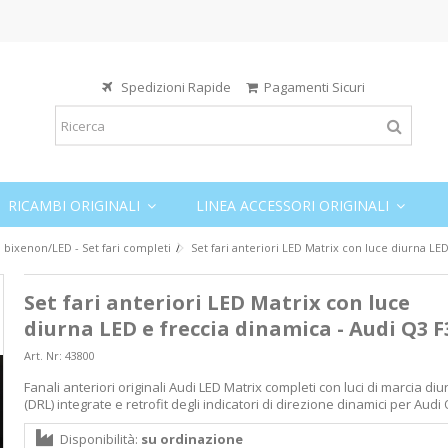
Spedizioni Rapide
Pagamenti Sicuri
RICAMBI ORIGINALI
LINEA ACCESSORI ORIGINALI
i bixenon/LED - Set fari completi
Set fari anteriori LED Matrix con luce diurna LE
Set fari anteriori LED Matrix con luce
diurna LED e freccia dinamica - Audi Q3 F
Adapter fari a
Art. Nr:
43800
Matrix - Audi 
Fanali anteriori originali Audi LED Matrix completi con luci di marcia di
(DRL) integrate e retrofit degli indicatori di direzione dinamici per Audi 
62,00 €
Disponibilità:
su ordinazione