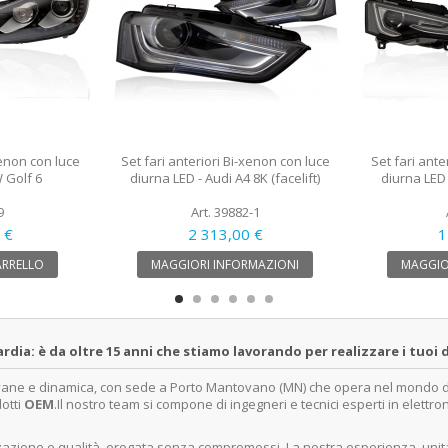
xenon con luce
Set fari anteriori Bi-xenon con luce
Set fari ante
 Golf 6
diurna LED - Audi A4 8K (facelift)
diurna LED -
9
Art. 39882-1
 €
2 313,00 €
1
ARRELLO
MAGGIORI INFORMAZIONI
MAGGIO
a: è da oltre 15 anni che stiamo lavorando per realizzare i tuoi d
ovane e dinamica, con sede a Porto Mantovano (MN) che opera nel mondo dell
dotti
OEM
.Il nostro team si compone di ingegneri e tecnici esperti in elettro
lizzazione e qualità, erogata senza compromessi. La nostra esperienza, un