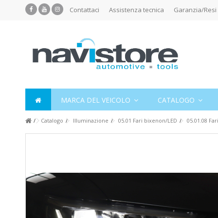
Contattaci
Assistenza tecnica
Garanzia/Resi
MARCA DEL VEICOLO
CATALOGO
Catalogo
Illuminazione
05.01 Fari bixenon/LED
05.01.08 Far