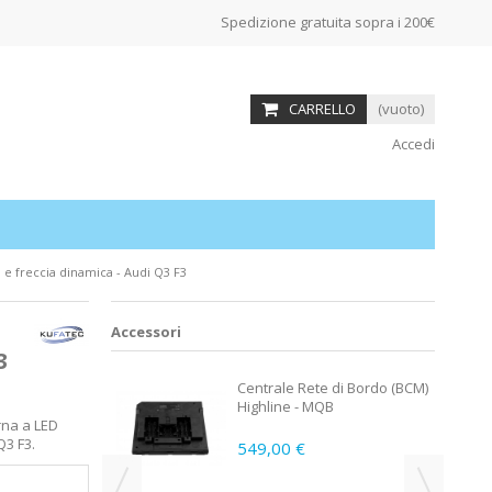
Spedizione gratuita sopra i 200€
CARRELLO
(vuoto)
Accedi
D e freccia dinamica - Audi Q3 F3
Accessori
3
nteriori LED
Centrale Rete di Bordo (BCM)
Q3 F3
Highline - MQB
urna a LED
Q3 F3.
549,00 €