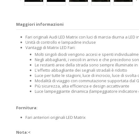
Maggiori informazioni
Fari originali Audi LED Matrix con luci di marcia diurna a LED in
Unità di controllo e lampadine incluse
Vantaggi di Matrix LED Fari:
Molti singoli diodi vengono accesi e spenti individualm
Negli abbaglianti, i veicoli in arrivo e che precedono so
Le restanti aree della strada sono sempre illuminate in
L'effetto abbagliante dei segnali stradali è ridotto
Luce per tutte le stagioni, luce di incrocio, luce di svolta
Modalità di viaggio con commutazione supportata dal GPS
Più sicurezza, alta efficienza e design accattivante
Luce lampeggiante dinamica (lampeggiatore indicatore d
Fornitura:
Fari anteriori originali LED Matrix
Nota:<