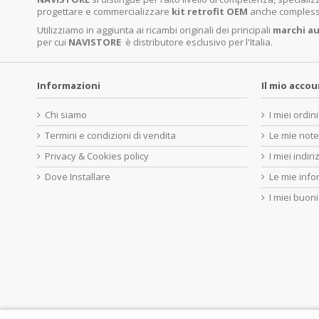
progettare e commercializzare
kit retrofit OEM
anche complessi 
Utilizziamo in aggiunta ai ricambi originali dei principali
marchi
au
per cui
NAVISTORE
è distributore esclusivo per l'Italia.
Informazioni
Il mio acco
Chi siamo
I miei ordini
Termini e condizioni di vendita
Le mie note
Privacy & Cookies policy
I miei indiri
Dove Installare
Le mie info
I miei buoni