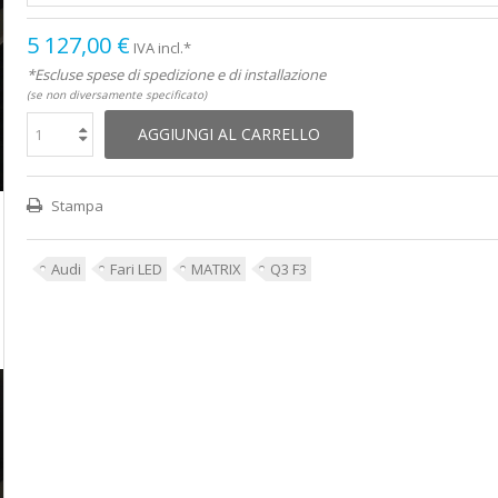
Fari LED poste
5 127,00 €
freccia dinamic
IVA incl.*
-...
*Escluse spese di spedizione e di installazione
1 537,00 €
(se non diversamente specificato)
AGGIUNGI AL CARRELLO
Stampa
Audi
Fari LED
MATRIX
Q3 F3