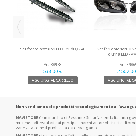
Set frecce anteriori LED - Audi Q7 4L
Set fari anteriori Bi-
diurna LED - VW
Art. 38978
Art. 3986
538,00 €
2 562,00
AGGIUNGI AL CARRELLO
AGGIUNGI AL C
Non vendiamo solo prodotti tecnologicamente all’avanguardi
NAVISTORE
è un marchio di Sestante Srl, un’azienda Italiana gi
multimediali installati dai principali marchi automobilistici e di pro
variegata come il pubblico a cui ci rivolgiamo.
NAVISTORE
si distingue per l’alto livello di competenza, specia