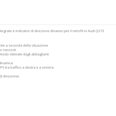
tegrate e indicatori di direzione dinamici per il retrofit in Audi Q3 F3
ente a seconda della situazione
no nascosti
 modo ottimale dagli abbaglianti
 dinamica
 tra traffico a destra e a sinistra
i direzione)