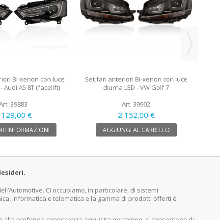
riori Bi-xenon con luce
Set fari anteriori Bi-xenon con luce
 Audi A5 8T (facelift)
diurna LED - VW Golf 7
Art. 39883
Art. 39902
 129,00 €
2 152,00 €
RI INFORMAZIONI
AGGIUNGI AL CARRELLO
esideri.
’Automotive. Ci occupiamo, in particolare, di sistemi
nica, informatica e telematica e la gamma di prodotti offerti è
ita alla profonda conoscenza acquisita nel tempo, ci consentono di