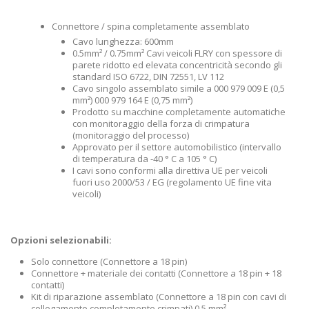
Connettore / spina completamente assemblato
Cavo lunghezza: 600mm
0.5mm² / 0.75mm² Cavi veicoli FLRY con spessore di
parete ridotto ed elevata concentricità secondo gli
standard ISO 6722, DIN 72551, LV 112
Cavo singolo assemblato simile a 000 979 009 E (0,5
mm²) 000 979 164 E (0,75 mm²)
Prodotto su macchine completamente automatiche
con monitoraggio della forza di crimpatura
(monitoraggio del processo)
Approvato per il settore automobilistico (intervallo
di temperatura da -40 ° C a 105 ° C)
I cavi sono conformi alla direttiva UE per veicoli
fuori uso 2000/53 / EG (regolamento UE fine vita
veicoli)
Opzioni selezionabili:
Solo connettore (Connettore a 18 pin)
Connettore + materiale dei contatti (Connettore a 18 pin + 18
contatti)
Kit di riparazione assemblato (Connettore a 18 pin con cavi di
collegamento completamente crimpati) 0,5 mm²