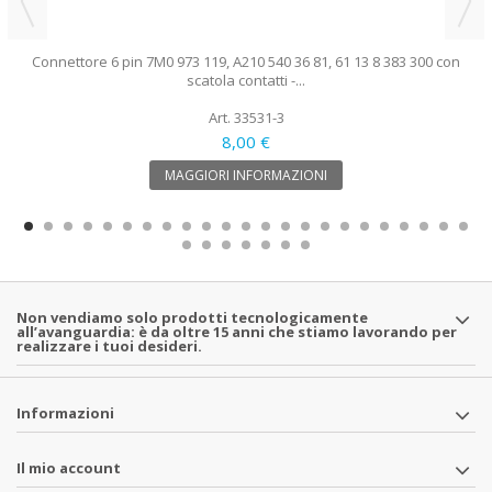
Connettore 6 pin 7M0 973 119, A210 540 36 81, 61 13 8 383 300 con
scatola contatti -...
Art. 33531-3
8,00 €
MAGGIORI INFORMAZIONI
Non vendiamo solo prodotti tecnologicamente
all’avanguardia: è da oltre 15 anni che stiamo lavorando per
realizzare i tuoi desideri.
Informazioni
Il mio account