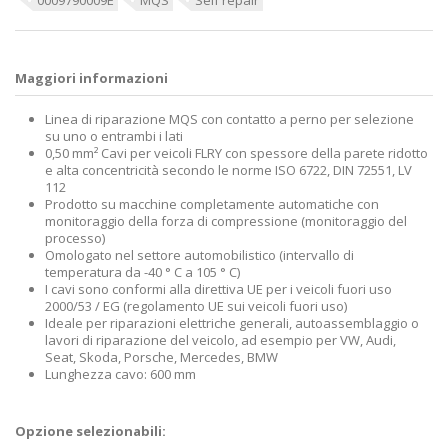
Maggiori informazioni
Linea di riparazione MQS con contatto a perno per selezione
su uno o entrambi i lati
0,50 mm² Cavi per veicoli FLRY con spessore della parete ridotto
e alta concentricità secondo le norme ISO 6722, DIN 72551, LV
112
Prodotto su macchine completamente automatiche con
monitoraggio della forza di compressione (monitoraggio del
processo)
Omologato nel settore automobilistico (intervallo di
temperatura da -40 ° C a 105 ° C)
I cavi sono conformi alla direttiva UE per i veicoli fuori uso
2000/53 / EG (regolamento UE sui veicoli fuori uso)
Ideale per riparazioni elettriche generali, autoassemblaggio o
lavori di riparazione del veicolo, ad esempio per VW, Audi,
Seat, Skoda, Porsche, Mercedes, BMW
Lunghezza cavo: 600 mm
Opzione selezionabili: