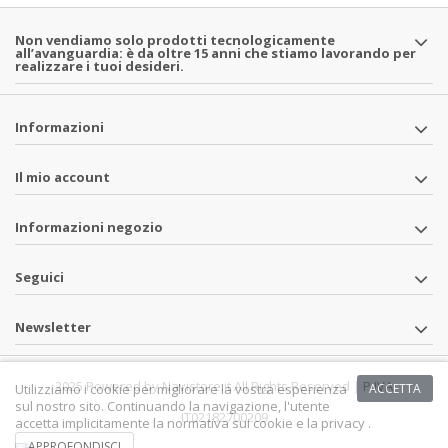
Non vendiamo solo prodotti tecnologicamente
all’avanguardia: è da oltre 15 anni che stiamo lavorando per
realizzare i tuoi desideri.
Informazioni
Il mio account
Informazioni negozio
Seguici
Newsletter
2025 Powered by Navistore.it All Rights Reserved | P.IVA
Utilizziamo i cookie per migliorare la vostra esperienza
ACCETTA
sul nostro sito. Continuando la navigazione, l'utente
IT02182700209
accetta implicitamente la normativa sui cookie e la privacy .
APPROFONDISCI