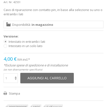
Art. Nr:
42551
Cavo di riparazione con contatto pin, in base alla selezione su uno o
entrambi i lati
Disponibilità:
in magazzino
Versione:
Intestato in entrambi i lati
Intestato in un solo lato
4,00 €
IVA incl.*
*Escluse spese di spedizione e di installazione
(se non diversamente specificato)
AGGIUNGI AL CARRELLO
Stampa
0009790009E
MQS
Self repair