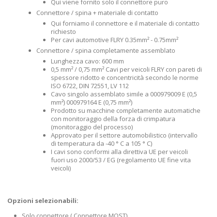
Qui viene fornito solo il connettore puro
Connettore / spina + materiale di contatto
Qui forniamo il connettore e il materiale di contatto
richiesto
Per cavi automotive FLRY 0.35mm² - 0.75mm²
Connettore / spina completamente assemblato
Lunghezza cavo: 600 mm
0,5 mm² / 0,75 mm² Cavi per veicoli FLRY con pareti di
spessore ridotto e concentricità secondo le norme
ISO 6722, DIN 72551, LV 112
Cavo singolo assemblato simile a 000979009 E (0,5
mm²) 000979164 E (0,75 mm²)
Prodotto su macchine completamente automatiche
con monitoraggio della forza di crimpatura
(monitoraggio del processo)
Approvato per il settore automobilistico (intervallo
di temperatura da -40 ° C a 105 ° C)
I cavi sono conformi alla direttiva UE per veicoli
fuori uso 2000/53 / EG (regolamento UE fine vita
veicoli)
Opzioni selezionabili:
Solo connettore ( Connettore MOST)