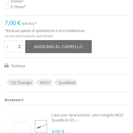
0.5mm²
0.75mm²
7,00 €
IVA incl.*
*Escluse spese di spedizione e di installazione
(se non diversamente specificato)
AGGIUNGI AL CARRELLO
Stampa
CD Changer
MOST
Quadlock
Accessori
Cavo per riparazione, cavo singolo MQS
Quadlock 0,5 -...
4,00 €