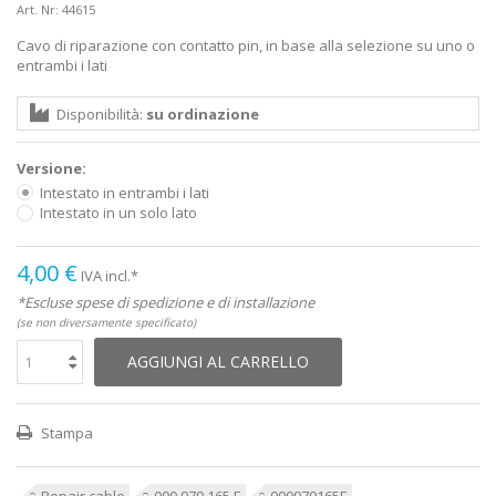
Art. Nr:
44615
Cavo di riparazione con contatto pin, in base alla selezione su uno o
entrambi i lati
Disponibilità:
su ordinazione
Versione:
Intestato in entrambi i lati
Intestato in un solo lato
4,00 €
IVA incl.*
*Escluse spese di spedizione e di installazione
(se non diversamente specificato)
AGGIUNGI AL CARRELLO
Stampa
Repair cable
000 979 165 E
000979165E