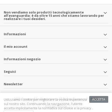
Non vendiamo solo prodotti tecnologicamente
all’avanguardia: è da oltre 15 anni che stiamo lavorando per
realizzare i tuoi desideri.
Informazioni
Il mio account
Informazioni negozio
Seguici
Newsletter
2025 Powered by Navistore.it All Rights Reserved | P.IVA
Utilizziamo i cookie per migliorare la vostra esperienza
ACCETTA
sul nostro sito. Continuando la navigazione, l'utente
IT02182700209
accetta implicitamente la normativa sui cookie e la privacy .