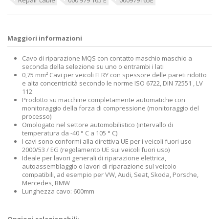
Maggiori informazioni
Cavo di riparazione MQS con contatto maschio maschio a
seconda della selezione su uno o entrambi i lati
0,75 mm² Cavi per veicoli FLRY con spessore delle pareti ridotto
e alta concentricità secondo le norme ISO 6722, DIN 72551 , LV
112
Prodotto su macchine completamente automatiche con
monitoraggio della forza di compressione (monitoraggio del
processo)
Omologato nel settore automobilistico (intervallo di
temperatura da -40 ° C a 105 ° C)
I cavi sono conformi alla direttiva UE per i veicoli fuori uso
2000/53 / EG (regolamento UE sui veicoli fuori uso)
Ideale per lavori generali di riparazione elettrica,
autoassemblaggio o lavori di riparazione sul veicolo
compatibili, ad esempio per VW, Audi, Seat, Skoda, Porsche,
Mercedes, BMW
Lunghezza cavo: 600mm
Opzioni selezionabili: