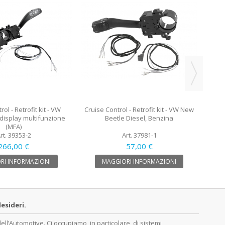
Cruis
AW
ol - Retrofit kit - VW
Cruise Control - Retrofit kit - VW New
display multifunzione
Beetle Diesel, Benzina
(MFA)
rt. 39353-2
Art. 37981-1
266,00 €
57,00 €
RI INFORMAZIONI
MAGGIORI INFORMAZIONI
esideri.
’Automotive. Ci occupiamo, in particolare, di sistemi