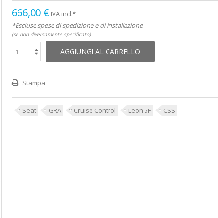
666,00 €
IVA incl.*
*Escluse spese di spedizione e di installazione
(se non diversamente specificato)
AGGIUNGI AL CARRELLO
Stampa
Seat
GRA
Cruise Control
Leon 5F
CSS