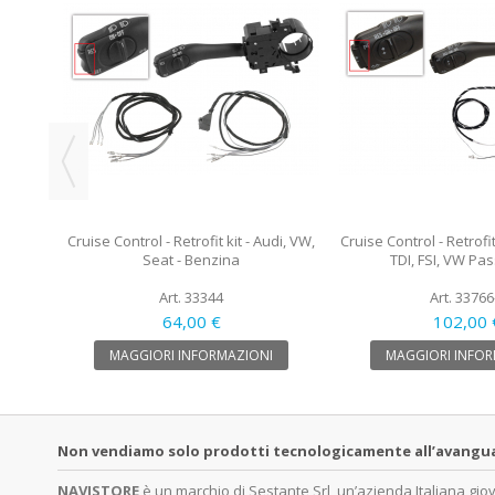
W Polo
Cruise Control - Retrofit kit - Audi, VW,
Cruise Control - Retrofit
Seat - Benzina
TDI, FSI, VW Pa
Art. 33344
Art. 33766
64,00 €
102,00 
MAGGIORI INFORMAZIONI
MAGGIORI INFOR
Non vendiamo solo prodotti tecnologicamente all’avanguardi
NAVISTORE
è un marchio di Sestante Srl, un’azienda Italiana gi