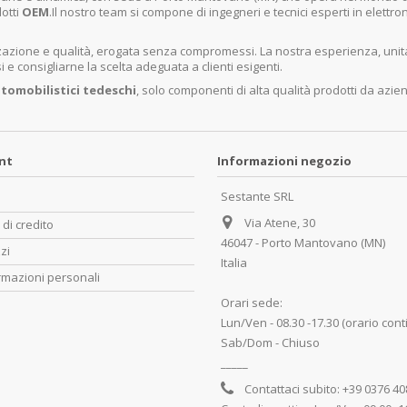
dotti
OEM
.Il nostro team si compone di ingegneri e tecnici esperti in elettro
lizzazione e qualità, erogata senza compromessi. La nostra esperienza, un
e consigliarne la scelta adeguata a clienti esigenti.
tomobilistici tedeschi
, solo componenti di alta qualità prodotti da azie
unt
Informazioni negozio
Sestante SRL
Via Atene, 30
 di credito
46047 - Porto Mantovano (MN)
zzi
Italia
rmazioni personali
Orari sede:
Lun/Ven - 08.30 -17.30 (orario cont
Sab/Dom - Chiuso
_____
Contattaci subito:
+39 0376 4