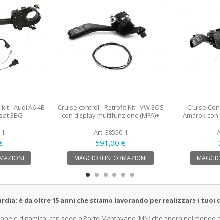
 kit - Audi A6 4B
Cruise control - Retrofit Kit - VW EOS
Cruise Contr
ssat 3BG
con display multifunzione (MFA)+
Amarok con 
-1
Art. 38550-1
A
€
591,00 €
MAZIONI
MAGGIORI INFORMAZIONI
MAGGIO
a: è da oltre 15 anni che stiamo lavorando per realizzare i tuoi d
ovane e dinamica, con sede a Porto Mantovano (MN) che opera nel mondo dell