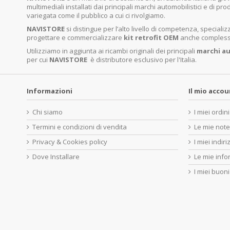
multimediali installati dai principali marchi automobilistici e di pro
variegata come il pubblico a cui ci rivolgiamo.
NAVISTORE
si distingue per l’alto livello di competenza, specia
progettare e commercializzare
kit retrofit OEM
anche complessi 
Utilizziamo in aggiunta ai ricambi originali dei principali
marchi
au
per cui
NAVISTORE
è distributore esclusivo per l'Italia.
Informazioni
Il mio acco
Chi siamo
I miei ordini
Termini e condizioni di vendita
Le mie note
Privacy & Cookies policy
I miei indiri
Dove Installare
Le mie info
I miei buoni