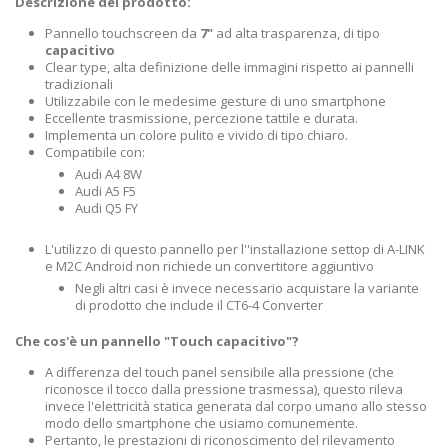
Descrizione del prodotto:
Pannello touchscreen da
7"
ad alta trasparenza, di tipo
capacitivo
Clear type, alta definizione delle immagini rispetto ai pannelli
tradizionali
Utilizzabile con le medesime gesture di uno smartphone
Eccellente trasmissione, percezione tattile e durata.
Implementa un colore pulito e vivido di tipo chiaro.
Compatibile con:
Audi A4 8W
Audi A5 F5
Audi Q5 FY
L'utilizzo di questo pannello per l''installazione settop di A-LINK
e M2C Android non richiede un convertitore aggiuntivo
Negli altri casi è invece necessario acquistare la variante
di prodotto che include il CT6-4 Converter
Che cos'è un pannello "Touch capacitivo"?
A differenza del touch panel sensibile alla pressione (che
riconosce il tocco dalla pressione trasmessa), questo rileva
invece l'elettricità statica generata dal corpo umano allo stesso
modo dello smartphone che usiamo comunemente.
Pertanto, le prestazioni di riconoscimento del rilevamento