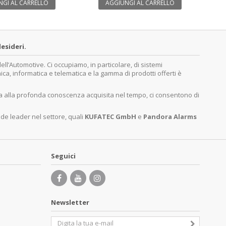
GI AL CARRELLO
AGGIUNGI AL CARRELLO
esideri.
’Automotive. Ci occupiamo, in particolare, di sistemi
nica, informatica e telematica e la gamma di prodotti offerti è
ita alla profonda conoscenza acquisita nel tempo, ci consentono di
nde leader nel settore, quali
KUFATEC GmbH
e
Pandora Alarms
Seguici
Newsletter