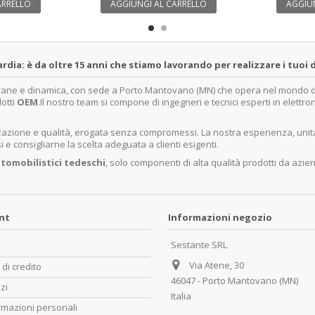
ARRELLO
AGGIUNGI AL CARRELLO
AGGIUN
a: è da oltre 15 anni che stiamo lavorando per realizzare i tuoi d
ovane e dinamica, con sede a Porto Mantovano (MN) che opera nel mondo dell
dotti
OEM
.Il nostro team si compone di ingegneri e tecnici esperti in elettro
lizzazione e qualità, erogata senza compromessi. La nostra esperienza, un
e consigliarne la scelta adeguata a clienti esigenti.
tomobilistici tedeschi
, solo componenti di alta qualità prodotti da azie
unt
Informazioni negozio
Sestante SRL
Via Atene, 30
 di credito
46047 - Porto Mantovano (MN)
zzi
Italia
rmazioni personali