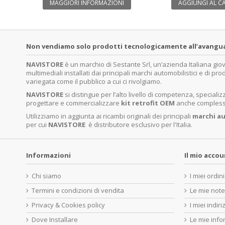
MAGGIORI INFORMAZIONI
AGGIUNGI AL C
Non vendiamo solo prodotti tecnologicamente all’avanguardi
NAVISTORE
è un marchio di Sestante Srl, un’azienda Italiana gi
multimediali installati dai principali marchi automobilistici e di pro
variegata come il pubblico a cui ci rivolgiamo.
NAVISTORE
si distingue per l’alto livello di competenza, specia
progettare e commercializzare
kit retrofit OEM
anche complessi 
Utilizziamo in aggiunta ai ricambi originali dei principali
marchi
au
per cui
NAVISTORE
è distributore esclusivo per l'Italia.
Informazioni
Il mio acco
Chi siamo
I miei ordini
Termini e condizioni di vendita
Le mie note
Privacy & Cookies policy
I miei indiri
Dove Installare
Le mie info