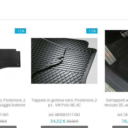
-12%
-12%
, Posteriore, 2
Tappeto in gomma nero, Posteriore, 2
Set tappeti a
ssaggio bottone
pz - VW Polo 6R, 6C
tessuto 3D, a
1 041
Art. 6R0061511 041
Art. 
34,32 €
76
,00 €
39,00 €