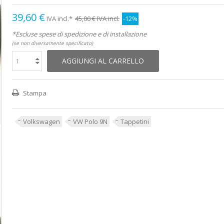
39,60 €
IVA incl.*
45,00 €
IVA incl.
-12%
*Escluse spese di spedizione e di installazione
(se non diversamente specificato)
AGGIUNGI AL CARRELLO
Stampa
Volkswagen
VW Polo 9N
Tappetini