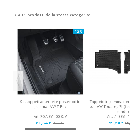
6 altri prodotti della stessa categoria:
-12%
-12%
ri in
itta -
Set tappeti anteriori e posteriori in
Tappeto in gomma nero
gomma - VW T-Roc
pz - VW Touareg 7L (fi
tondo)
Art. 2GA061500 82V
Art. 7L006151
81,84 €
59,84 €
93,00 €
68